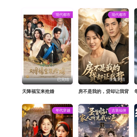
现代都市
现代都市
已完结
全集完结
天降福宝来抢婚
房不是我的，贷却让我背
年代穿越
古装仙侠