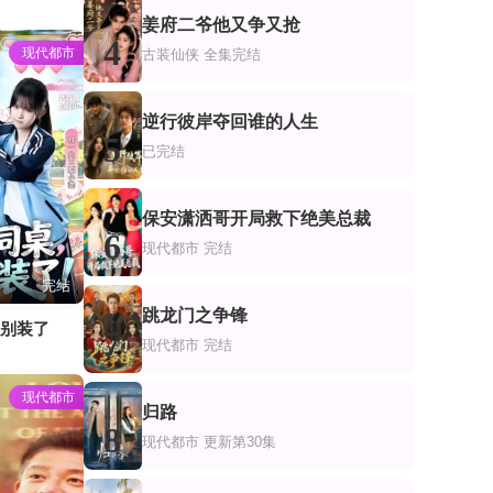
姜府二爷他又争又抢
4
现代都市
古装仙侠
全集完结
逆行彼岸夺回谁的人生
5
已完结
保安潇洒哥开局救下绝美总裁
6
现代都市
完结
完结
跳龙门之争锋
你别装了
7
现代都市
完结
现代都市
归路
8
现代都市
更新第30集