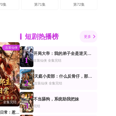
70集
第71集
第72集
短剧热播榜
更多
古装仙侠
开局大帝：我的弟子全是逆天体质
1
古装仙侠
全集完结
天庭小卖部：什么反骨仔，那叫打工仔！
2
古装仙侠
全集完结
不当舔狗，系统助我把妹
全集完结
3
完结
纨绔郡主得宠日常：惹金枝第五季