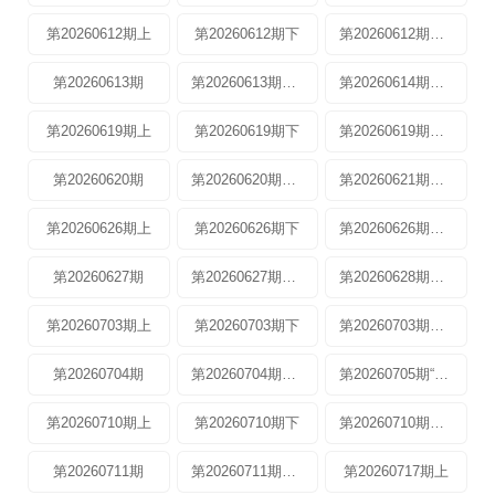
第20260612期上
第20260612期下
第20260612期试炼场
第20260613期
第20260613期游戏速看
第20260614期邵兵于洋专访
第20260619期上
第20260619期下
第20260619期试炼场
第20260620期
第20260620期游戏速看
第20260621期林更新专访
第20260626期上
第20260626期下
第20260626期试炼场
第20260627期
第20260627期游戏速看
第20260628期苏醒高瀚宇专访
第20260703期上
第20260703期下
第20260703期试炼场
第20260704期
第20260704期游戏速看
第20260705期“雪饼猴”王铁柱专访
第20260710期上
第20260710期下
第20260710期试炼场
第20260711期
第20260711期游戏速看
第20260717期上