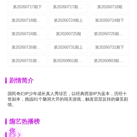
第20260717期下
第20260717期试炼场
第20260718期
第20260718期游戏速看
第20260724期上
第20260724期下
第20260724期试炼场
第20260725期
第20260725期游戏速看
第20260726期张凯丽曾黎专访
第20260731期上
第20260731期下
第20260731期收官彩蛋
第20260801期游戏速看
第20260803期收官特辑
剧情简介
国民奇幻IP少年成长真人秀综艺，以经典西游IP为蓝本，历经十
世副本，挑战81个脑洞大开的闯关游戏，触发层层反转的爆笑剧
情。
为
综艺热播榜
你
更多