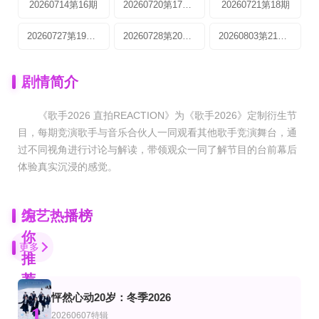
20260714第16期
20260720第17期：魏如萱张远气氛搭子
20260721第18期
20260727第19期：胡彦斌张远神仙合唱
20260728第20期：歌手之家起哄名场面
20260803第21期：全员颤音挑战
剧情简介
《歌手2026 直拍REACTION》为《歌手2026》定制衍生节
目，每期竞演歌手与音乐合伙人一同观看其他歌手竞演舞台，通
过不同视角进行讨论与解读，带领观众一同了解节目的台前幕后
体验真实沉浸的感觉。
为
综艺热播榜
你
更多
推
荐
怦然心动20岁：冬季2026
已完结
已完结 共12期
第65期完结
1
艺
综艺
美综艺
20260607特辑