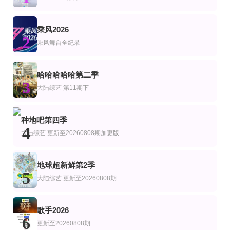
山山田田间2024
了不起的孩子第一季
爱情岛第十二季
雪梨大王,刘明月,马正阳,梁阿渣,胡良伟,Cifer,姜广涛
陈妍希,徐熙媛,孟非,昆凌
第7期完结
第7期完结
连载中 连载到14期
乘风2026
艺
综艺
陆综艺
2
东北大案纪实
四个婚礼第二季
忙忙碌碌寻宝藏第二季
乘风舞台全纪录
Troy Hall
杨迪,庞博,王安宇,田曦薇,武艺
完结
更新至20260807期
第12期
哈哈哈哈哈第二季
艺
综艺
韩综艺
3
生来为何
国医少年志第3季
WANNA·ONE GO 第二季
大陆综艺
第11期下
Ard Louis,David Malone
陈妍希,夏之光,高卿尘,李雅娟
姜丹尼尔,朴志训,李大辉,金在奂,邕圣祐,朴佑镇,赖冠霖,尹智圣,黄旼炫,裴珍映,
第6期完结
第6期高分舞台纯享合集
连载中 连载到23期
艺
综艺
台综艺
种地吧第四季
兽医侦探第一季
喜剧之王单口季第三季
明星算算锅
4
大陆综艺
更新至20260808期加更版
劳伦·阿德尔曼
庞博,郭麒麟,黄渤,马思纯
孙协志
更新至20260807(Plus版)
已完结
完结
艺
综艺
陆综艺
地球超新鲜第2季
密室大逃脱8大神版
寻找家香味粤语
科探秘动物星球：高山上的白色精灵雪豹
5
大张伟,许凯,周笔畅,彭昱畅,张真源
陈贝儿,林溥來
大陆综艺
更新至20260808期
歌手2026
6
更新至20260808期