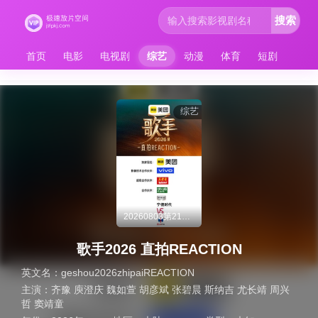
搜索
首页
电影
电视剧
综艺
动漫
体育
短剧
综艺
20260803第21期：全员颤音挑战
歌手2026 直拍REACTION
英文名：
geshou2026zhipaiREACTION
主演：
齐豫 庾澄庆 魏如萱 胡彦斌 张碧晨 斯纳吉 尤长靖 周兴
哲 窦靖童