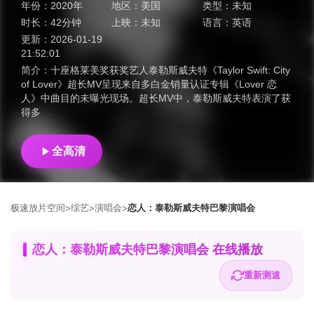
年份：
2020年
地区：
美国
类型：
未知
时长：
42分钟
上映：
未知
语言：
英语
更新：
2026-01-19
21:52:01
简介：
十座格莱美奖获奖艺人泰勒斯威夫特《Taylor Swift: City
of Lover》超长MV呈现来自多白金销量认证专辑《Lover 恋
人》中曲目的未曝光现场。超长MV中，泰勒斯威夫特表演了获
得多
全高清
极速放片空间
综艺
演唱会
恋人：泰勒斯威夫特巴黎演唱会
>
>
>
恋人：泰勒斯威夫特巴黎演唱会 在线播放
重新测速