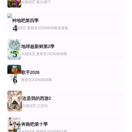
3
密室大逃脱第八季大神版
炽夏角色番综·炽热的夏天
母胎单身恋爱大作战2节目售后
大陆综艺
第11期下
大张伟,许凯,周笔畅,彭昱畅,张真源,陈哲远
更新至07集
第2期
更新至20260808期心动嗑糖局
艺
综艺
陆综艺
种地吧第四季
哈利的绝配情人
印度达人秀第2季
心动双重奏
4
大陆综艺
更新至20260808期加更版
Alia Bhatt,Balraj Singh Ghai,Samay Raina
第10期完结
更新至20260730期
第4期
陆综艺
地球超新鲜第2季
最后通牒不结就分第四季
静请期戴
GNZ48十周年《拾忆》纪念片
5
李静,戴军
大陆综艺
更新至20260808期
歌手2026
6
更新至20260808期
这是我的西游2
7
大陆综艺
已完结
奔跑吧第十季
8
大陆综艺
更新至20260807期