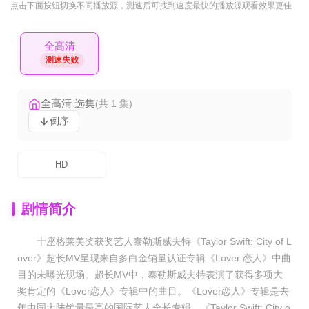
点击下面按钮
切换不同播放源
，测速后可找到速度最快的播放源观看效果更佳
全高清
测速失败
全高清 选集
(共 1 集)
倒序
HD
剧情简介
十座格莱美奖获奖艺人泰勒斯威夫特《Taylor Swift: City of L
over》超长MV呈现来自多白金销量认证专辑《Lover 恋人》中曲
目的未曝光现场。超长MV中，泰勒斯威夫特表演了获得多项大
奖肯定的《Lover恋人》专辑中的曲目。《Lover恋人》专辑是去
年中国大陆销量最高的国际艺人全长专辑。《Taylor Swift: City o