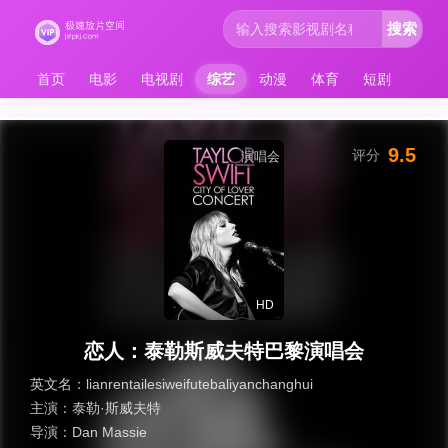
搜索
首页
电影
电视剧
综艺
动漫
体育
短剧
9.5
评分
演唱会
HD
恋人：泰勒斯威夫特巴黎演唱会
英文名：
lianrentailesiweifutebaliyanchanghui
主演：
泰勒·斯威夫特
导演：
Dan Massie