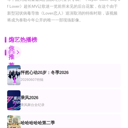
f Lover》超长MV让歌迷一览前所未见的后台花絮，在这个由于
新型冠状病毒导致《Lover恋人》巡演取消的特殊时期，该视频
将成为泰勒今年公开的唯一一部现场影像。
为
综艺热播榜
你
更多
推
荐
怦然心动20岁：冬季2026
更新至20260808第3期
第8集完结
更新至06集
1
综艺
美综艺
20260607特辑
开始奏乐开始舞
摇滚兄弟私生活第三季
荒野独居第十三季
余佳运,周震南,张星特
第1集
第25集
更新至20260809(第7期下)
乘风2026
艺
综艺
陆综艺
2
相守相望暨守护哈拉湖行动
Tastys正在大放异彩第二季
地球超新鲜第二季
乘风舞台全纪录
孙红雷,李乃文,郭京飞,刘宇宁,龚俊,陈星旭,王玉雯,林一
更新至20260807期
20260701第3期
第6期完结
哈哈哈哈哈第二季
艺
综艺