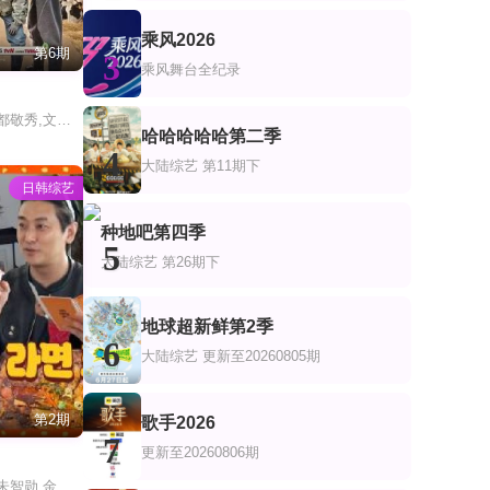
乘风2026
第6期
3
乘风舞台全纪录
金宇彬,李光洙,都敬秀,文尚勋
哈哈哈哈哈第二季
4
大陆综艺
第11期下
日韩综艺
种地吧第四季
5
大陆综艺
第26期下
地球超新鲜第2季
6
大陆综艺
更新至20260805期
第2期
歌手2026
7
更新至20260806期
吗
刘在石 尹敬浩 朱智勋 金南佶