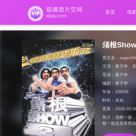
首页
电
须根Show
演唱会
英文名：
xugenS
主演：
黄子华
、
导演：
黄子华
编剧：
黄子华
年份：
2000年
时长：
未知
更新：
2026-03-0
简介：
须根一族
根一族还是依然