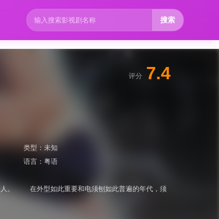
搜索
7.4
评分
类型：
未知
语言：
粤语
男人。 在外型如此重要和电须刨如此普遍的年代，须