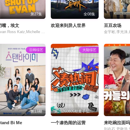
第27集
全08集
闭嘴，埃文
欢迎来到异人世界
豆豆农场
Evan Ross Katz,Michelle Buteau,Rachel Bloom
日韩综艺
大陆综艺
第13期
第20260805期黄子弘凡深夜清唱《一点一滴》
tand Bi Me
一个凑热闹的运营
来吃碗拉面