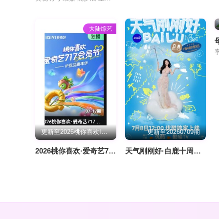
大陆综艺
更新至2026桃你喜欢IP互动嘉年华 田曦薇胡一天连线力推《天才，女友》
更新至20260709期
2026桃你喜欢·爱奇艺717会员节——IP互动嘉年华
天气刚刚好·白鹿十周年拾光音乐会