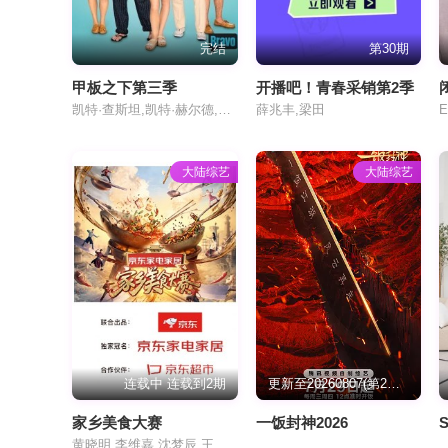
完结
第30期
甲板之下第三季
开播吧！青春采销第2季
凯特·查斯坦,凯特·赫尔德,艾米·约翰逊
薛兆丰,梁田
大陆综艺
大陆综艺
连载中 连载到2期
更新至20260807(第2期加更)
家乡美食大赛
一饭封神2026
S
黄晓明 李维嘉 沈梦辰 王霏霏 孟佳 金莎 孙丞潇 李斯丹妮 敖子逸 林述巍 董克平 侯玉瑞 徐萌 高文麒 曹雨 许菊云 朱诚心 兰桂均