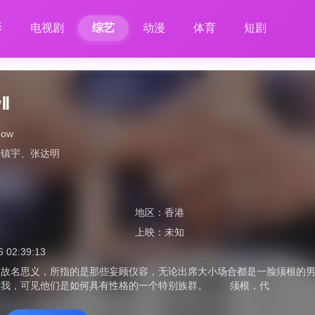
影
电视剧
综艺
动漫
体育
短剧
Ⅱ
how
吴镇宇
、
张达明
地区：
香港
上映：
未知
6 02:39:13
，故名思义，所指的是那些妄顾仪容，无论出席大小场合都是一脸须根的
故我，可见他们是如何具有性格的一个特别族群。 须根，代