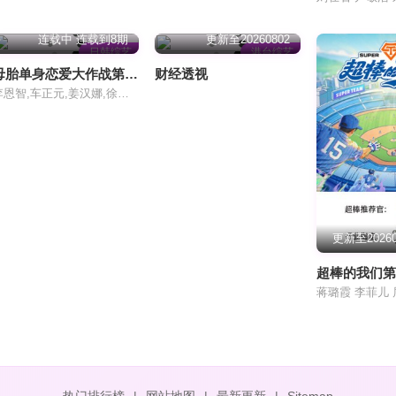
连载中 连载到8期
更新至20260802
日韩综艺
港台综艺
母胎单身恋爱大作战第二季
财经透视
李恩智,车正元,姜汉娜,徐仁国
更新至20260
超棒的我们