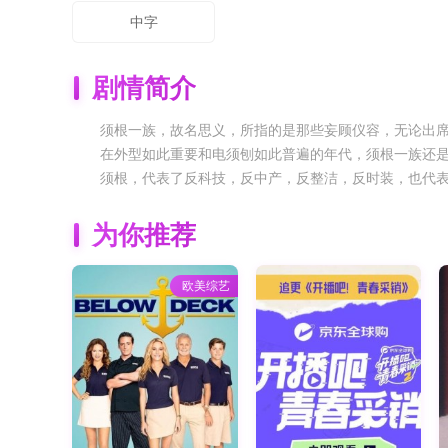
中字
剧情简介
须根一族，故名思义，所指的是那些妄顾仪容，无论出
在外型如此重要和电须刨如此普遍的年代，须根一族还是
须根，代表了反科技，反中产，反整洁，反时装，也代表了
为你推荐
欧美综艺