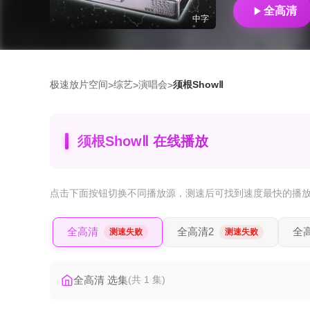
全高清
中字
极速放片空间
综艺
演唱会
须根ShowⅡ
>
>
>
须根ShowⅡ 在线播放
点击下面按钮
切换不同播放源
，测速后可找到速度最快的播
全高清
全高清2
全
测速失败
测速失败
全高清 选集
(共 1 集)