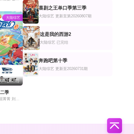
喜剧之王单口季第三季
8
大陆综艺
更新至第20260807期
大陆综艺
这是我的西游2
9
大陆综艺
已完结
奔跑吧第十季
10
大陆综艺
更新至20260731期
807(第2期)
第二季
蒋璐霞 李菲儿 屈菁菁 刘维 吴俊霆 赵辰龙