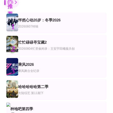
更多
推
荐
怦然心动20岁：冬季2026
第10期完结
更新至20260806期
完结
1
艺
综艺
韩综艺
20260607特辑
最后通牒：不结就分第四季
脱口秀和Ta的朋友们 第3季
伴我左右Stand BI Me
第20260711期
更新至第1期
更新至20260802
综艺
美综艺
忙忙碌碌寻宝藏2
大庸青春芒果演唱会
老大哥(美版)第二十八季
财经透视
2
20260804忙里偷闲录：王安宇田曦薇共创
沈梦辰,齐思钧,郑方一
陈晓怡 Julie Chen
第1期
更新至20260730期
20260807第3期 井胧金牌销售疯狂输出
陆综艺
我们的美好旅行
静请期戴
宇宙帮帮忙
乘风2026
3
李静,戴军
张颜齐,丁真珍珠,井胧,余宇涵
乘风舞台全纪录
第30期
全08集
更新至第03集
综艺
韩综艺
开播吧！青春采销第2季
欢迎来到异人世界
Happy Together-不是一个人真好
哈哈哈哈哈第二季
薛兆丰,梁田
4
大陆综艺
第11期下
更新至第02期
更新至20260807(Plus版)
第04期
艺
综艺
陆综艺
要不要去吃碗泡面？
密室大逃脱8大神版
典籍里的湖湘名人第二季
种地吧第四季
金南佶,朱智勋,刘在石
大张伟,许凯,周笔畅,彭昱畅,张真源