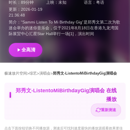
时长：
89分钟
上映：
未知
语言：
粤语
更新：
2026-01-19
21:36:48
简介：
“Sammi Listen To Mi Birthday Gig”是郑秀文第二次为歌
迷会举办的迷你音乐会，仅于2021年8月18日在香港九龙湾国
际展贸中心汇星Star Hall举行一场[1]，演出时间
全高清
极速放片空间
综艺
演唱会
郑秀文-ListentoMiBirthdayGig演唱会
>
>
>
郑秀文-ListentoMiBirthdayGig演唱会 在线
播放
重新测速
点击下面按钮
切换不同播放源
，测速后可找到速度最快的播放源观看效果更佳