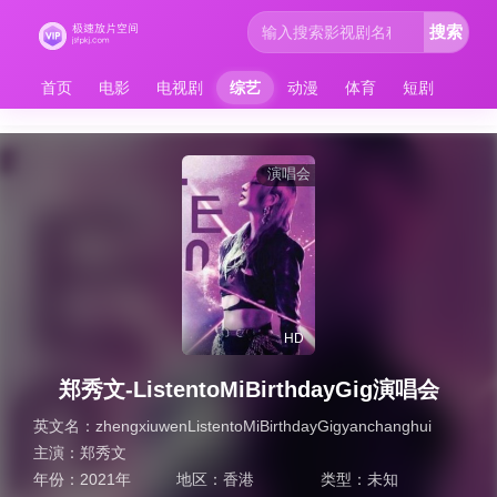
搜索
首页
电影
电视剧
综艺
动漫
体育
短剧
演唱会
HD
郑秀文-ListentoMiBirthdayGig演唱会
英文名：
zhengxiuwenListentoMiBirthdayGigyanchanghui
主演：
郑秀文
年份：
2021年
地区：
香港
类型：
未知