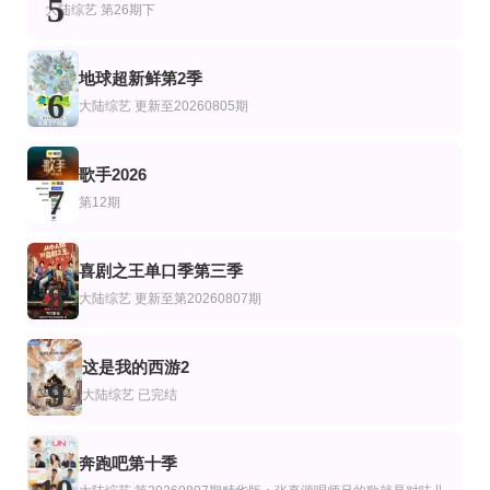
5
大陆综艺
第26期下
地球超新鲜第2季
6
大陆综艺
更新至20260805期
歌手2026
7
第12期
喜剧之王单口季第三季
8
大陆综艺
更新至第20260807期
这是我的西游2
9
大陆综艺
已完结
奔跑吧第十季