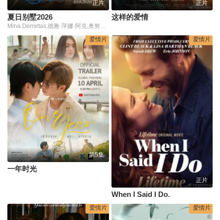
正片
正片
夏日别墅2026
这样的爱情
Mina Demirtas,德雅·萍娜·阿克,奥努尔·塞伊特·亚兰,塞丽麦·伊根赤
爱情片
爱情片
第5集
一年时光
正片
When I Said I Do.
爱情片
爱情片