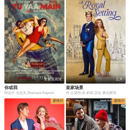
更新至高清
正片
你或我
皇家场景
阿达什·古拉夫,Shanaya Kapoor
丹·让诺特,珍·莉莉,莎拉·奥伦斯坦
爱情片
爱情片