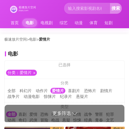
搜索
首页
电影
电视剧
综艺
动漫
体育
短剧
极速放片空间
电影
爱情片
>
>
电影
已选择
分类：爱情片
分类
全部
科幻片
动作片
爱情片
喜剧片
恐怖片
剧情片
战争片
动漫电影
惊悚片
纪录片
悬疑片
类型
更多筛选
全部
喜剧
爱情
恐怖
动作
科幻
剧情
战争
警匪
犯罪
动画
奇幻
武侠
冒险
枪战
悬疑
惊悚
经典
青春
文艺
微电影
古装
历史
运动
农村
儿童
网络电影