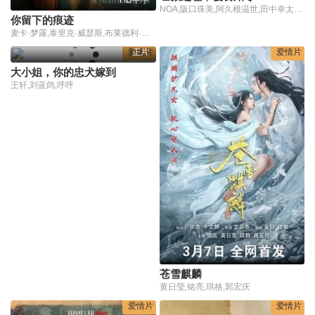
NOA,阪口珠美,阿久根温世,田中幸太朗,青岛心,上原天音,铃木秀修,游井亮子,坪仓由幸
你留下的痕迹
麦卡·梦露,泰里克·威瑟斯,布莱德利·惠特福德,劳伦·格拉汉姆,希拉里·杰迪妮,詹妮弗·罗伯逊,鲁迪·潘科,莱尼·威尔逊,尼古拉斯·杜威内,佐伊·科索维奇,Rick Koy,Susan Serrao,Anne Hawthorne,Monika Myers,Laird Reghenas,Kevin Corey,Bud Klasky,罗里·埃德加
爱情片
正片
爱情片
大小姐，你的忠犬嫁到
王轩,刘蓝鸽,呼呼
苍雪麒麟
黄日莹,铭亮,琪格,郭宏庆
爱情片
爱情片