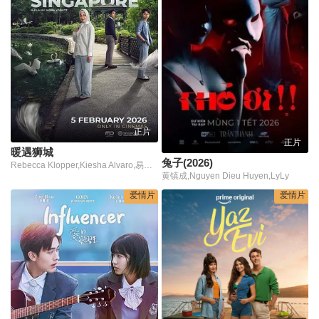
正片
正片
暖遇狮城
兔子(2026)
Rebecca Klopper,Kiesha Alvaro,易卜拉欣·里西亚德,Dwynna Win,Alya Rohali,Emilat Morshedi,费里·萨利姆,卜提·阿尤蒂雅,Toby Armstrong,Kimberly Angela,Frans Nickolas,Alma Santang,Alvin Adam,Adi Irwa
黄镇成,Nguyen Dieu Huyen,LyLy
爱情片
爱情片