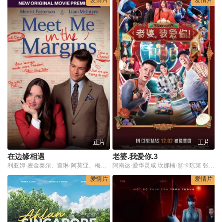
爱情片
爱情片
地区
全部
大陆
香港
台湾
美国
法国
英国
日本
韩国
德国
泰国
印度
意大利
西班牙
加拿大
其他
年份
全部
2026
2025
2024
2023
2022
2021
2020
2019
2018
2017
更早
主演
全部
成龙
吴京
沈腾
黄渤
张艺兴
肖战
赵丽颖
雷佳音
马丽
杨紫
吴磊
徐峥
孙艺洲
高叶
王骁
张子枫
邓超
王宝强
刘德华
王一博
正片
正片
在边缘相遇
老婆.我爱你.3
利亚姆·麦金泰尔、查琳·阿莫亚、梅里特·帕特森
阿南达·爱华灵咸 坎娜楠·翁卡琼莱 张嘉轩
爱情片
爱情片