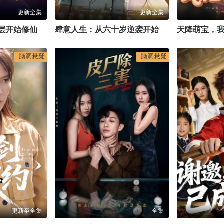
更新全集
更新全集
层开始修仙
肆意人生：从六十岁逆袭开始
天降萌宝，
脑洞悬疑
脑洞悬疑
更新至全集
全集