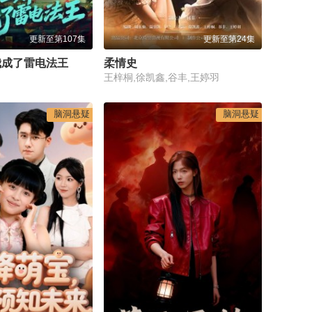
更新至第107集
更新至第24集
我成了雷电法王
柔情史
王梓桐,徐凯鑫,谷丰,王婷羽
脑洞悬疑
脑洞悬疑