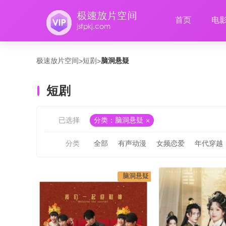
首页
电
极速放片空间
短剧
脑洞悬疑
>
>
短剧
已选择
分类：脑洞悬疑
分类
全部
有声动漫
女频恋爱
年代穿越
脑洞悬疑