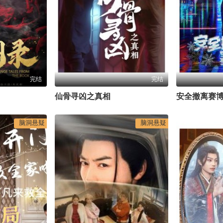
完结
完结
仙骨寻凶之真相
安全撤离赛
脑洞悬疑
脑洞悬疑