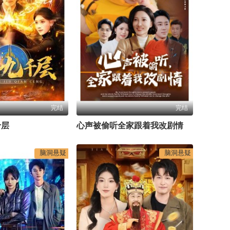
完结
完结
千层
心声被偷听全家跟着我改剧情
脑洞悬疑
脑洞悬疑