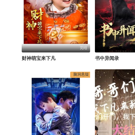
完结
财神萌宝来下凡
书中异闻录
脑洞悬疑