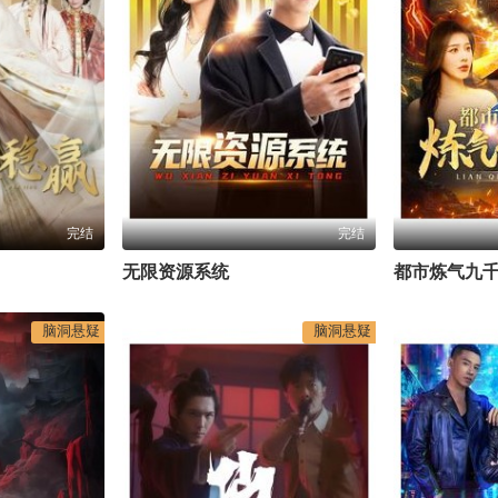
完结
完结
无限资源系统
都市炼气九
脑洞悬疑
脑洞悬疑