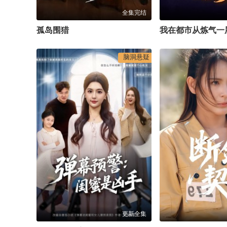
全集完结
孤岛围猎
我在都市从炼气一
脑洞悬疑
更新全集