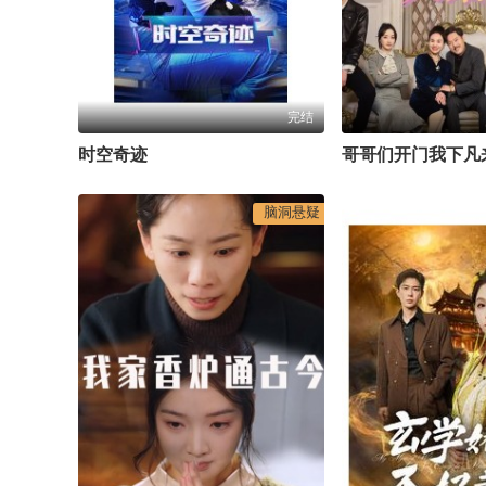
完结
时空奇迹
哥哥们开门我下凡
脑洞悬疑