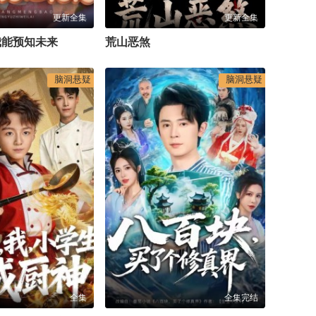
更新全集
更新全集
我能预知未来
荒山恶煞
脑洞悬疑
脑洞悬疑
全集
全集完结