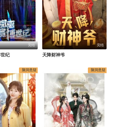
完结
完结
博世纪
天降财神爷
脑洞悬疑
脑洞悬疑