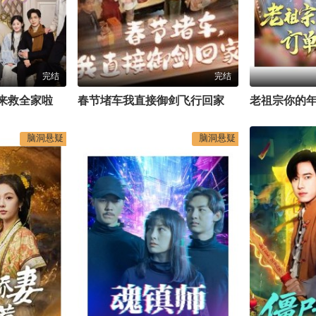
完结
完结
来救全家啦
春节堵车我直接御剑飞行回家
老祖宗你的
脑洞悬疑
脑洞悬疑