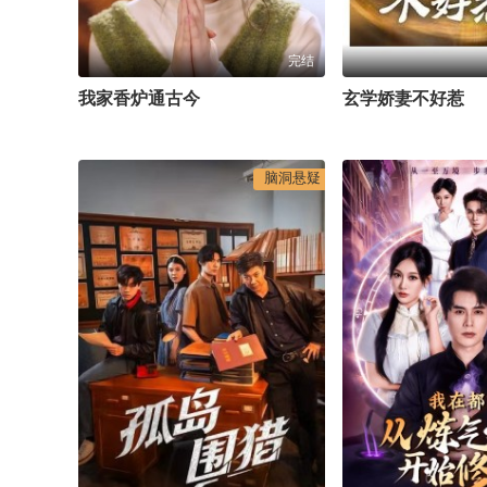
完结
我家香炉通古今
玄学娇妻不好惹
脑洞悬疑