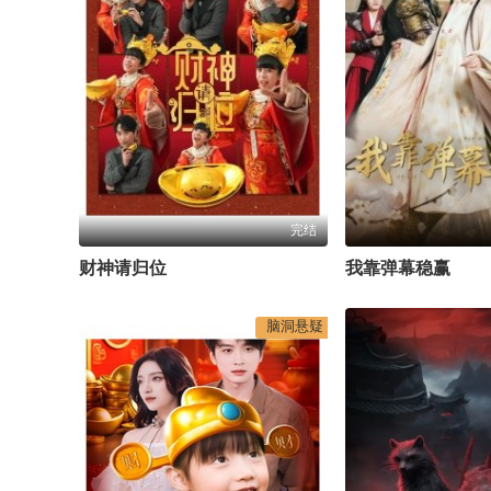
完结
财神请归位
我靠弹幕稳赢
脑洞悬疑