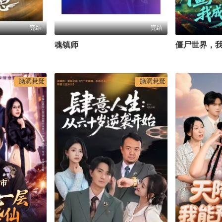
完结
完结
魂镇师
僵尸世界，
脑洞悬疑
脑洞悬疑