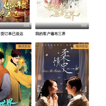
完结
完结
年货订单已送达
我的客户遍布三界
脑洞悬疑
脑洞悬疑