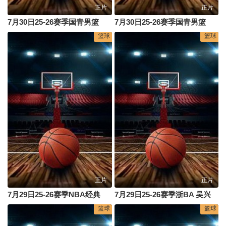
正片
正片
7月30日25-26赛季国青男篮热身赛 澳大利亚纽约华丁闪电队VS韩国东国大学
7月30日25-26赛季国青男篮热身赛 中国U18男篮VS加拿大大卫安篮球学院
篮球
篮球
正片
正片
7月29日25-26赛季NBA经典赛事 掘金VS火箭
7月29日25-26赛季浙BA 吴兴58VS55南浔
篮球
篮球