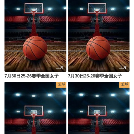
正片
正片
7月30日25-26赛季全国女子篮球锦标赛 武汉盛帆黄鹤80VS42新疆天山
7月30日25-26赛季全国女子篮球锦标赛 合肥文旅68VS76山东赤水河酒
篮球
篮球