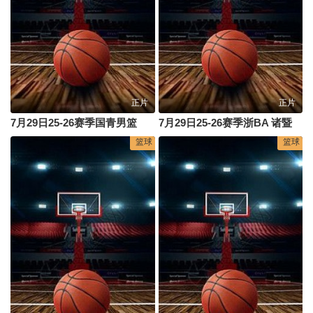
正片
正片
7月29日25-26赛季国青男篮热身赛 中国U18男篮VS韩国东国大学
7月29日25-26赛季浙BA 诸暨98VS64越城
篮球
篮球