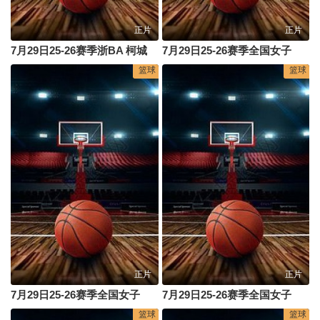
正片
正片
7月29日25-26赛季浙BA 柯城43VS57江山
7月29日25-26赛季全国女子篮球锦标赛 黑龙江队43VS106山东赤水河酒
篮球
篮球
正片
正片
7月29日25-26赛季全国女子篮球锦标赛 陕西榆林天泽83VS51赣州章贡赣星
7月29日25-26赛季全国女子篮球锦标赛 新疆天山41VS84合肥文旅
篮球
篮球