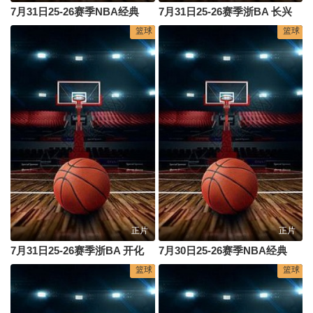
7月31日25-26赛季NBA经典赛事 火箭VS勇士
7月31日25-26赛季浙BA 长兴74VS81安吉
篮球
篮球
正片
正片
7月31日25-26赛季浙BA 开化58VS68龙游
7月30日25-26赛季NBA经典赛事 湖人VS爵士
篮球
篮球