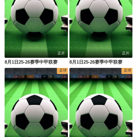
正片
正片
8月1日25-26赛季中甲联赛 大连鲲城VS陕西联合
8月1日25-26赛季中甲联赛 宁波职业足球俱乐部VS广西恒宸
足球
足球