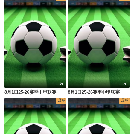
正片
正片
8月1日25-26赛季中甲联赛 南通支云VS定南赣联
8月1日25-26赛季中甲联赛 延边龙鼎VS南京城市
足球
足球