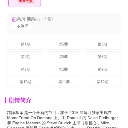
测速失败
高清 选集
(共 12 集)
倒序
第1期
第2期
第3期
第4期
第5期
第6期
第7期
第8期
第9期
第10期
第11期
第12期
剧情简介
路障车库 是一个全新的节目，将于 2016 年每月独家出现在
Motor Trend On Demand 上。由 Roadkill 的 David Freiburger
和 Engine Masters 的 Steve Dulcich 主演（别担心，Mike