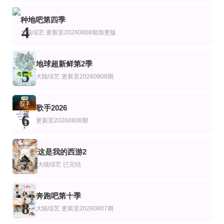
已完结
第5期
更新至20260709期
种地吧第四季
艺
综艺
4
Stand BI Me
南极巨龙大战
天气刚刚好·白鹿十周年拾光音乐会
大陆综艺
更新至20260808期加更版
第8期下
更新至20260730期
更新至第20260808期
陆综艺
忙忙碌碌寻宝藏2
你好湖南
普法剧场
地球超新鲜第2季
杨迪,庞博,武艺,田曦薇
刘旺豪,张添翼
5
大陆综艺
更新至20260808期
歌手2026
6
更新至20260808期
这是我的西游2
7
大陆综艺
已完结
奔跑吧第十季
8
大陆综艺
更新至20260807期