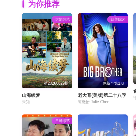
为你推荐
大陆综艺
欧美综艺
第20260629期
更新至第1期
山海续梦
老大哥(美版)第二十八季
未知
陈晓怡 Julie Chen
日韩综艺