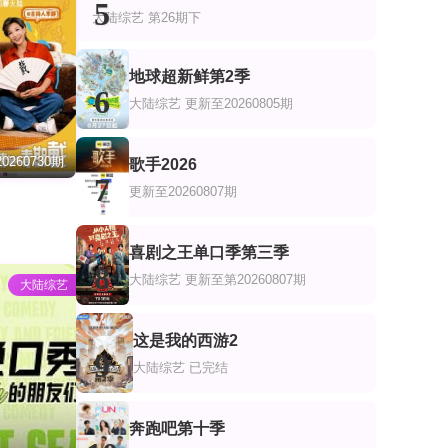
5
大陆综艺
第26期下
地球超新鲜第2季
6
大陆综艺
更新至20260805期
0260730期
歌手2026
7
更新至20260807期
喜剧之王单口季第三季
8
大陆综艺
更新至第20260807期
大陆综艺
这是我的西游2
9
大陆综艺
已完结
奔跑吧第十季