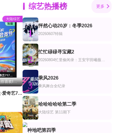
综艺热播榜
更多
大陆综艺
怦然心动20岁：冬季2026
1
20260607特辑
忙忙碌碌寻宝藏2
2
20260804忙里偷闲录：王安宇田曦薇共创
乘风2026
更新至2026桃你喜欢IP互动嘉年华 田曦薇胡一天连线力推《天才，女友》
3
乘风舞台全纪录
2026桃你喜欢·爱奇艺717会员节——IP互动嘉年华
哈哈哈哈哈第二季
4
大陆综艺
第11期下
种地吧第四季