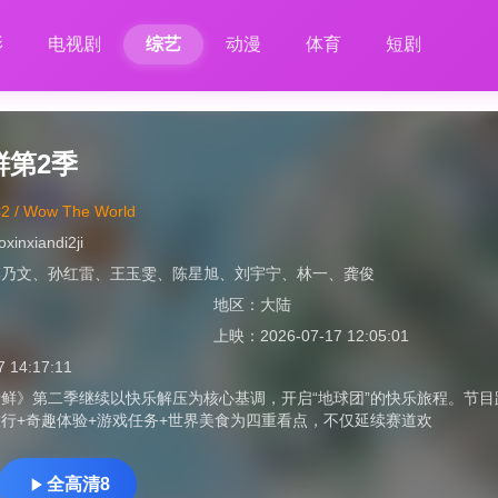
影
电视剧
综艺
动漫
体育
短剧
鲜第2季
/ Wow The World
oxinxiandi2ji
李乃文
、
孙红雷
、
王玉雯
、
陈星旭
、
刘宇宁
、
林一
、
龚俊
地区：
大陆
上映：
2026-07-17 12:05:01
7 14:17:11
鲜》第二季继续以快乐解压为核心基调，开启“地球团”的快乐旅程。节
行+奇趣体验+游戏任务+世界美食为四重看点，不仅延续赛道欢
全高清8