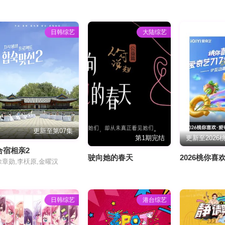
日韩综艺
大陆综艺
更新至第07集
第1期完结
合宿相亲2
驶向她的春天
徐章勋,李枖原,金曜汉
日韩综艺
港台综艺