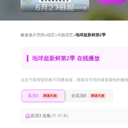
更新至20260805期
极速放片空间
综艺
大陆综艺
地球超新鲜第2季
>
>
>
地球超新鲜第2季 在线播放
点击下面按钮
切换不同播放源
，测速后可找到速度最快的播
高清3
全高清8
测速失败
测速失败
高清3 选集
(共 45 集)