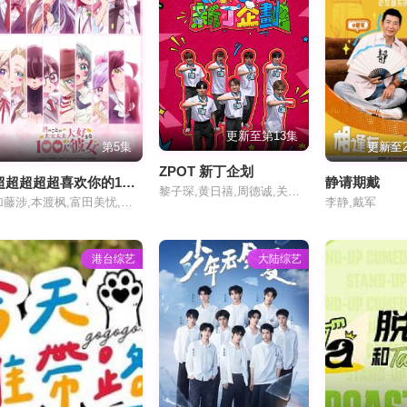
更新至第13集
第5集
更新至2
ZPOT 新丁企划
超超超超超喜欢你的100个女朋友第三季
静请期戴
黎子琛,黄日禧,周德诚,关晓隆,陈缙羲,张肇维,林焯彦
加藤涉,本渡枫,富田美忧,长绳麻理亚,濑户麻沙美,朝井彩加,上坂堇,进藤天音,三森铃子,高桥李依,Lynn,高尾奏音,石原夏织,竹达彩奈,千叶繁,上田祐司
李静,戴军
港台综艺
大陆综艺