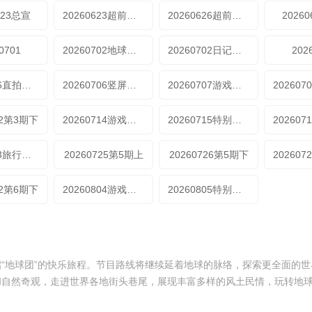
623总宣
20260623超前抢鲜看
20260626超前彩蛋
2026
0701
20260702地球团集结前
20260702日记第1期
202
20260706直拍王玉雯看刘宇宁
20260706竖屏刘宇宁龚俊林
20260707游戏加更第2期
12第3期下
20260714游戏加更第3期
20260715特别加更第3期
20260723旅行日记第4期
20260725第5期上
20260726第5期下
02第6期下
20260804游戏加更第6期
20260805特别联动
“地球团”的快乐旅程。节目路线将继续延着地球的脉络，探索更全面的世
和自然奇观，走进世界各地街头巷尾，展现丰富多样的风土民情，玩转地