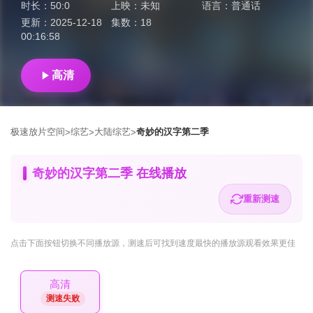
时长：
50:0
上映：
未知
语言：
普通话
更新：
2025-12-18
集数：
18
00:16:58
高清
极速放片空间
综艺
大陆综艺
奇妙的汉字第二季
>
>
>
奇妙的汉字第二季 在线播放
重新测速
点击下面按钮
切换不同播放源
，测速后可找到速度最快的播放源观看效果更佳
高清
测速失败