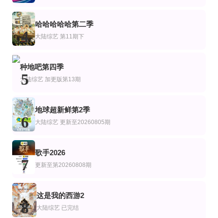
蒋璐霞,李菲儿,屈菁菁,刘维,吴俊霆,赵辰龙
更新至第20260804期
第12期完结
第4集
艺
综艺
陆综艺
哈哈哈哈哈第二季
户外成长计划
追踪巨型鱼前传第五季
前浪第二季
4
大陆综艺
第11期下
西里尔·肖凯
更新第31集
第4期
第1集
艺
种地吧第四季
美国达人第五季
野狗骨头，意犹未尽
卑鄙玩家 Mauvais joueurs
5
珊农·奥斯博内,霍伊·曼德尔,皮尔斯·摩根
宋威龙,张婧仪
Claude Dartois
大陆综艺
加更版第13期
地球超新鲜第2季
6
大陆综艺
更新至20260805期
歌手2026
7
更新至第20260808期
这是我的西游2
8
大陆综艺
已完结