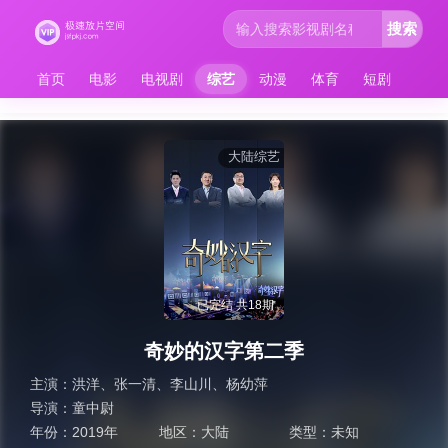
搜索
首页
电影
电视剧
综艺
动漫
体育
短剧
大陆综艺
已完结 共18期
奇妙的汉字第二季
主演：
洪洋
、
张一清
、
李山川
、
杨幼萍
导演：
童中尉
年份：
2019年
地区：
大陆
类型：
未知