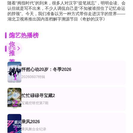
随着“拇指时代”的到来，很多人对汉字“提笔就忘”，明明会读、会
认但就是写不出来，不少人调侃自己是“不知被谁捏住了记忆命运
的脖颈”。今天，我们准备以另一种方式带你走进汉字的世界——
湖北卫视将推出国内首档解字溯源节目《奇妙的汉字》
为
综艺热播榜
你
更多
推
荐
怦然心动20岁：冬季2026
更新至第10期
更新至20260705
更新至20260802
1
艺
综艺
台综艺
20260607特辑
走过历史大地
保持清醒
财经透视
洪永城,黄翠如
吉达蓬·坡提维赫,吉拉查彭·斯里桑,帕查差·司隶亚楠让,塔湾·维弘可塔纳,提迪蓬·
第5集完结
更新至20260703期
20260730第8期
忙忙碌碌寻宝藏2
艺
综艺
陆综艺
2
愈见2026
炽热的夏天
你好湖南​
宝藏挖呀挖第7期
包上恩 周柯宇 柯淳 赵英博 付伟伦 徐媛屹娜
更新至第7期
20260807第2期
第4期
乘风2026
艺
综艺
3
德云社郭麒麟相声专场天津站2018
超棒的我们第二季​
粤旅玩家
乘风舞台全纪录