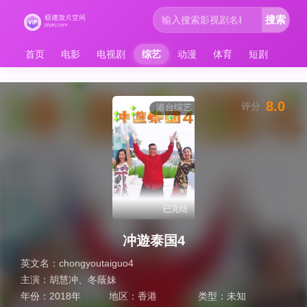
搜索
首页
电影
电视剧
综艺
动漫
体育
短剧
8.0
评分
港台综艺
已完结
冲遊泰国4
英文名：
chongyoutaiguo4
主演：
胡慧冲
、
冬蔭妹
年份：
2018年
地区：
香港
类型：
未知