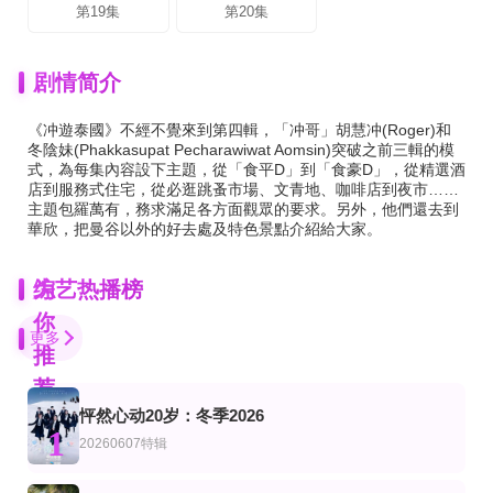
第19集
第20集
剧情简介
《冲遊泰國》不經不覺來到第四輯，「冲哥」胡慧冲(Roger)和
冬陰妹(Phakkasupat Pecharawiwat Aomsin)突破之前三輯的模
式，為每集內容設下主題，從「食平D」到「食豪D」，從精選酒
店到服務式住宅，從必逛跳蚤市場、文青地、咖啡店到夜市……
主題包羅萬有，務求滿足各方面觀眾的要求。另外，他們還去到
華欣，把曼谷以外的好去處及特色景點介紹給大家。
为
综艺热播榜
你
更多
推
荐
怦然心动20岁：冬季2026
第5期
第27集
第8集完结
1
艺
综艺
美综艺
20260607特辑
南极巨龙大战
闭嘴，埃文
斯托克斯双胞胎
Evan Ross Katz,Michelle Buteau,Rachel Bloom
Alan Chen Stokes,Alex Chen Stokes