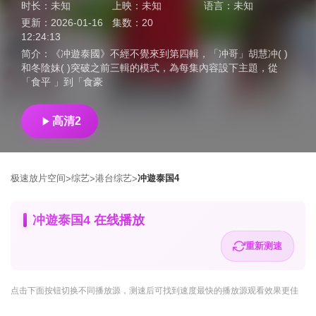
时长：
未知
上映：
未知
语言：
未知
更新：
2026-01-16
集数：
20
12:24:13
简介：
《冲遊泰國》不經不覺來到第四輯，「冲哥」胡慧冲( )
和冬陰妹( )突破之前三輯的模式，為每集內容設下主題，從
「食平 」到「食豪
高清2
极速放片空间
综艺
港台综艺
冲遊泰国4
>
>
>
冲遊泰国4 在线播放
重新测速
点击下面按钮
切换不同播放源
，测速后可找到速度最快的播放源观看效果更佳