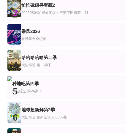
AI春晚
第4期
20260731第2期下
忙忙碌碌寻宝藏2
陆综艺
2
“国潮奔AI马跃山河”
FandomStage
圆桌晚晴派
20260804忙里偷闲录：王安宇田曦薇共创
尹斗俊
许戈辉,窦文涛,马家辉,周轶君,胡泳,景军
第3期
第4期
第5集完结
乘风2026
艺
综艺
陆综艺
3
财富酒店第一季
King & Prince：洛杉矶二人行
愈见2026
乘风舞台全纪录
永濑廉,高桥海人
更新至第20260807期
已完结 共12期
第2期
艺
综艺
陆综艺
哈哈哈哈哈第二季
一饭封神第二季
博物馆之城·中华文明探源季
穿越欧洲自然奇境
4
大陆综艺
第11期下
暂无
刘雨昕,王昱珩,单霁翔,于震
第4集
山河铸碑，致敬独库筑路英雄
更新至20260801期
艺
综艺
种地吧第四季
前浪第二季
亚克西！新疆还可以这样玩！
开始奏乐开始舞
5
余佳运,周震南,张星特
大陆综艺
第26期下
地球超新鲜第2季
6
大陆综艺
更新至20260805期