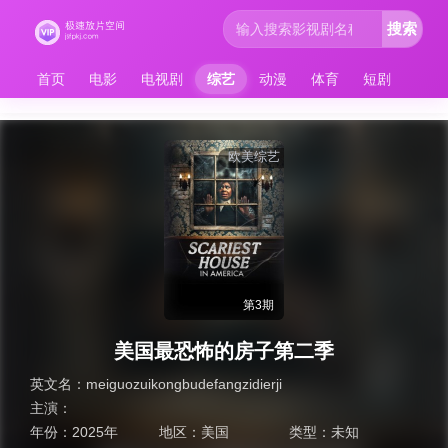
搜索
首页
电影
电视剧
综艺
动漫
体育
短剧
欧美综艺
第3期
美国最恐怖的房子第二季
英文名：
meiguozuikongbudefangzidierji
主演：
年份：
2025年
地区：
美国
类型：
未知