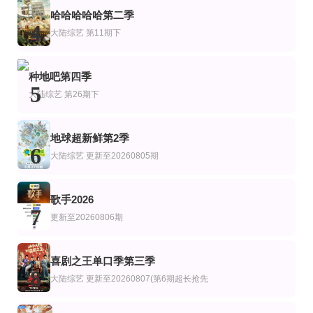
更新第14集
已完结 共24期
更新至13集
艺
综艺
韩综艺
哈哈哈哈哈第二季
罗德岛娇妻
事实与谎言：超自然档案第二季
伴我左右 Stand BI Me
4
大陆综艺
第11期下
本汉森,比尔墨菲
更新至2026桃你喜欢IP互动嘉年华 田曦薇胡一天连线力推《天才，女友》
海外赛区少年组决赛2
更新至20260807(第6期超长抢先
艺
陆综艺
种地吧第四季
2026桃你喜欢·爱奇艺717会员节——IP互动嘉年华
2026年文化中心·水立方杯中文歌曲大赛
喜剧之王单口季第三季
5
庞博,郭麒麟,黄渤,马思纯
大陆综艺
第26期下
地球超新鲜第2季
6
大陆综艺
更新至20260805期
歌手2026
7
更新至20260806期
喜剧之王单口季第三季
8
大陆综艺
更新至20260807(第6期超长抢先