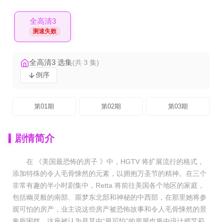
全高清3
测速失败
全高清3 选集
(共 3 集)
倒序
第01期
第02期
第03期
剧情简介
在 《美国最恐怖的房子 》中，HGTV 将扩展流行的格式，
添加特殊的令人毛骨悚然的元素，以拥抱万圣节的精神。在三个
非常有趣的半小时剧集中，Retta 将前往美国各个地区的家庭，
包括幽灵般的南部、噩梦东北部和神秘的中西部，在那里她将参
观可怕的房产，业主说这些房产被恐怖故事和令人毛骨悚然的景
象所困扰。这座被认为是其中“最可怕”的房屋也将由设计师艾莉