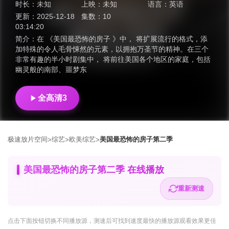
时长：
未知
上映：
未知
语言：
英语
更新：
2025-12-18
集数：
10
03:14:20
简介：
在 《美国最恐怖的房子 》中， 将扩展流行的格式，添
加特殊的令人毛骨悚然的元素，以拥抱万圣节的精神。在三个
非常有趣的半小时剧集中， 将前往美国各个地区的家庭，包括
幽灵般的南部、噩梦东
全高清3
极速放片空间
综艺
欧美综艺
美国最恐怖的房子第二季
>
>
>
美国最恐怖的房子第二季 在线播放
重新测速
点击下面按钮
切换不同播放源
，测速后可找到速度最快的播放源观看效果更佳