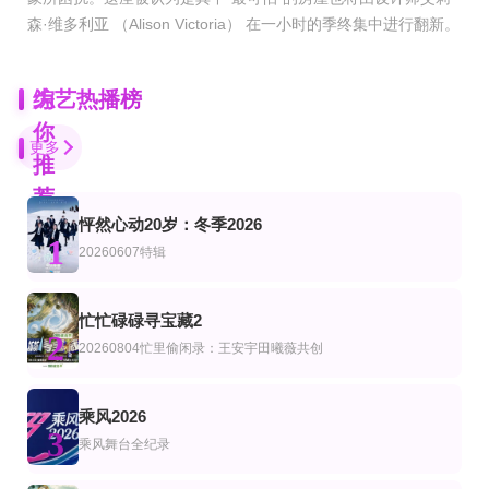
森·维多利亚 （Alison Victoria） 在一小时的季终集中进行翻新。
为
综艺热播榜
你
更多
推
荐
怦然心动20岁：冬季2026
20260731第2期下
第20260730期
第2期
1
艺
美综艺
20260607特辑
圆桌晚晴派
纪念86版《西游记》播出四十周年文艺晚会
印度达人秀第2季
许戈辉,窦文涛,马家辉,周轶君,胡泳,景军
Alia Bhatt,Balraj Singh Ghai,Samay Raina
第2期下
更新至第11集
9集全
忙忙碌碌寻宝藏2
综艺
2
一饭封神第2季
世界听我说——两岸及港澳大学辩论赛
子阳吃饱大作战
20260804忙里偷闲录：王安宇田曦薇共创
谢霆锋,张勇,郑永麒,陈晓卿,李诞
喻恩泰,郦波,陈文茜,张泽群
Tzuyang,金在中,秋成勋,朴明秀,郑俊河,崔洪万,金光奎
更新至20260802期
更新至20260730期
完结
乘风2026
陆综艺
3
中餐厅·南洋拾光季独家直拍
静请期戴
鳗鱼的故事
乘风舞台全纪录
黄晓明 王俊凯 昆凌 姜妍 靳梦佳 张雅琪 林述巍
李静,戴军
李立宏