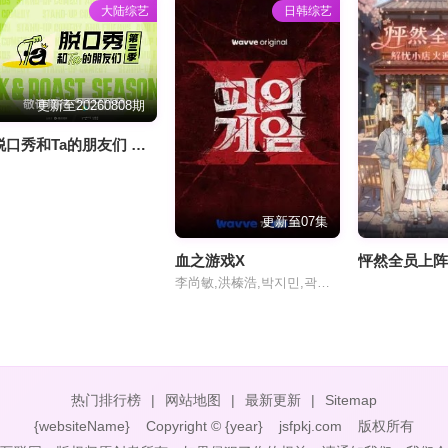
大陆综艺
日韩综艺
更新至20260808期
脱口秀和Ta的朋友们 第三季
更新至07集
血之游戏X
李尚敏,洪榛浩,박지민,곽범,서출구,하승진
热门排行榜
|
网站地图
|
最新更新
|
Sitemap
{websiteName}
Copyright © {year}
jsfpkj.com
版权所有