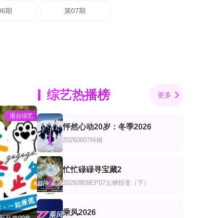
06期
第07期
综艺热播榜
更多
港台综艺
怦然心动20岁：冬季2026
1
20260607特辑
忙忙碌碌寻宝藏2
2
20260809EP07云梯惊变（下）
乘风2026