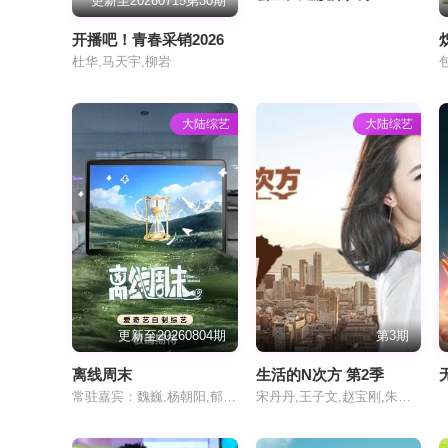
更新至20260715第30期
开播吧！青春采销2026
杜华,马天宇,柳岩
大陆综艺
大陆综艺
更新至20260804期
第3期
离线周末
生活的N次方 第2季
常驻嘉宾：魏巍,杨朝阳,郁葱,飞行嘉宾：任豪,喻钟黎,邹非池
宋丹丹,王子文,赵宝刚,朱雨辰,高露,白百何,贺刚,任重