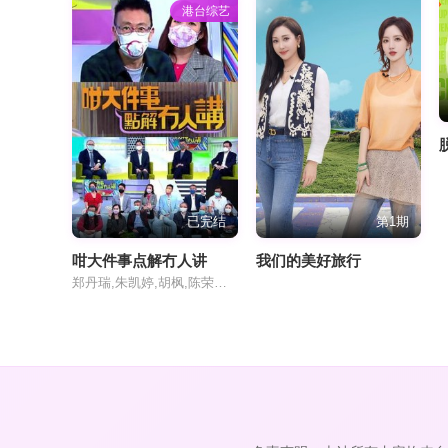
港台综艺
已完结
第1期
咁大件事点解冇人讲
我们的美好旅行
郑丹瑞,朱凯婷,胡枫,陈荣峻,吴香伦,何沛珈,盛劲为