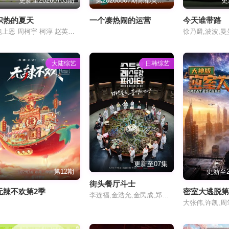
更新至20260703期
第20260807期陈都灵清纯短发好适配
更
炽热的夏天
一个凑热闹的运营
今天谁带路
包上恩 周柯宇 柯淳 赵英博 付伟伦 徐媛屹娜
徐乃麟,波波,曼
大陆综艺
日韩综艺
更新至07集
第12期
更新至2
街头餐厅斗士
无辣不欢第2季
密室大逃脱
李连福,金浩允,金民成,郑镐泳,宋勋,洪锡天