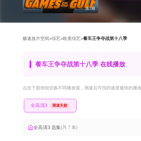
第7期
极速放片空间
综艺
欧美综艺
餐车王争夺战第十八季
>
>
>
餐车王争夺战第十八季 在线播放
点击下面按钮
切换不同播放源
，测速后可找到速度最快的播
全高清3
测速失败
全高清3 选集
(共 7 集)