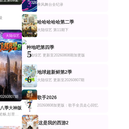
新至第09集
3
乘风舞台全纪录
曼
哈哈哈哈哈第二季
4
大陆综艺
第11期下
大陆综艺
种地吧第四季
5
大陆综艺
更新至20260808期加更版
地球超新鲜第2季
6
大陆综艺
更新至20260807期
0260807期
歌手2026
7
20260808加更版：歌手全员走心回忆
第八季大神版
大张伟,许凯,周笔畅,彭昱畅,张真源,陈哲远
这是我的西游2