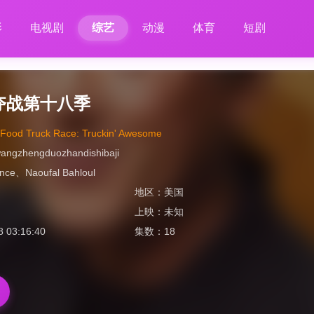
影
电视剧
综艺
动漫
体育
短剧
夺战第十八季
 Food Truck Race: Truckin' Awesome
angzhengduozhandishibaji
ence
、
Naoufal Bahloul
地区：
美国
上映：
未知
8 03:16:40
集数：
18