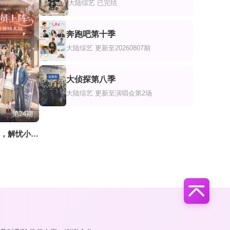
8
大陆综艺
已完结
奔跑吧第十季
9
大陆综艺
更新至20260807期
大侦探第八季
10
大陆综艺
更新至演唱会第2场
第24期
怦然全员上阵，解忧小店火遍神域大陆