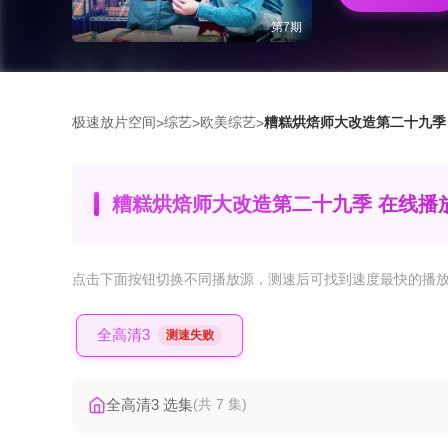
第7期
极速放片空间
综艺
欧美综艺
糟糕烘焙师大改造第二十九季
>
>
>
糟糕烘焙师大改造第二十九季 在线播
点击下面按钮
切换不同播放源
，测速后可找到速度最快的播
全高清3
测速失败
全高清3 选集
(共 7 集)