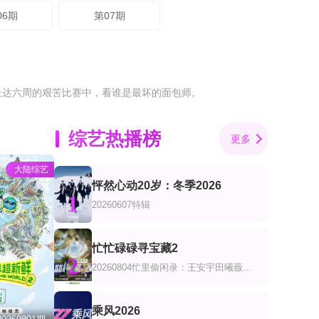
06期
第07期
支球队在长达六周的艰苦比赛中，看谁是最坏的面包师。
综艺热播榜
更多
大陆综艺
怦然心动20岁：冬季2026
1
20260607特辑
忙忙碌碌寻宝藏2
2
20260804忙里偷闲录：王安宇田曦薇共创
乘风2026