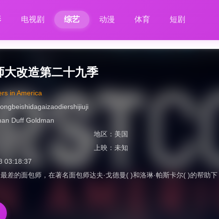
影
电视剧
综艺
动漫
体育
短剧
师大改造第二十九季
rs in America
ngbeishidagaizaodiershijiuji
man Duff Goldman
地区：
美国
上映：
未知
8 03:18:37
最差的面包师，在著名面包师达夫·戈德曼( )和洛琳·帕斯卡尔( )的帮