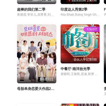
20260731第1期
第2期
超棒的我们第二季​
印度达人秀第2季
F
蒋璐霞,李菲儿,屈菁菁,刘维,吴俊霆,赵辰龙
Alia Bhatt,Balraj Singh Ghai,Samay Raina
大陆综艺
合伙人手记第8期
中餐厅·南洋拾光季
黄晓明,王俊凯,昆凌,靳梦佳,张雅琪,林述巍,戴军,瞿颖,汪涵,尹浩宇,袁一琦
第6期完结
母胎单身恋爱大作战2节目售后