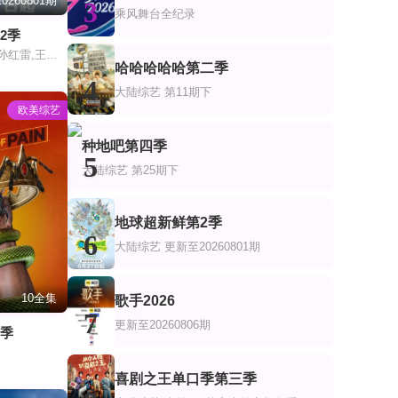
0260801期
3
乘风舞台全纪录
2季
郭京飞,李乃文,孙红雷,王玉雯,陈星旭,刘宇宁,林一,龚俊
哈哈哈哈哈第二季
4
大陆综艺
第11期下
欧美综艺
种地吧第四季
5
大陆综艺
第25期下
地球超新鲜第2季
6
大陆综艺
更新至20260801期
10全集
歌手2026
7
更新至20260806期
二季
喜剧之王单口季第三季