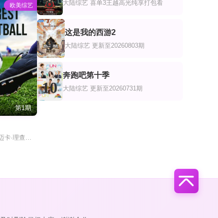
8
大陆综艺
喜单3王越高光纯享打包看
欧美综艺
这是我的西游2
9
大陆综艺
更新至20260803期
奔跑吧第十季
10
大陆综艺
更新至20260731期
第1期
加里·莱因克尔 迈卡·理查兹 阿兰·希勒