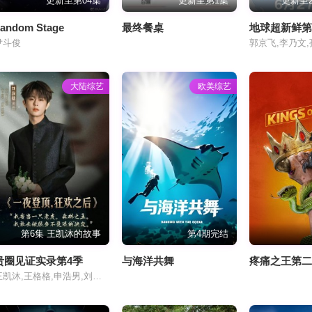
更新至第04集
更新至第1集
更新至2
andom Stage
最终餐桌
地球超新鲜第
尹斗俊
大陆综艺
欧美综艺
第6集 王凯沐的故事
第4期完结
贵圈见证实录第4季
与海洋共舞
疼痛之王第
王凯沐,王格格,申浩男,刘润铭,韩雨彤,曾辉