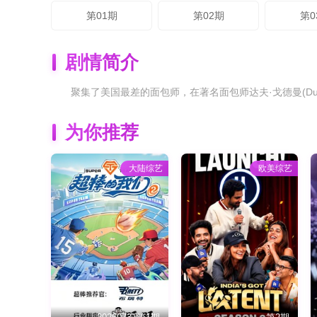
第01期
第02期
第0
剧情简介
聚集了美国最差的面包师，在著名面包师达夫·戈德曼(Duff 
为你推荐
大陆综艺
欧美综艺