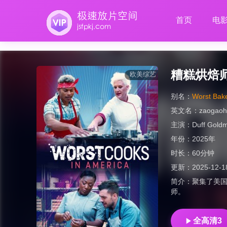
首页
电
糟糕烘焙
欧美综艺
别名：
Worst Bake
英文名：
zaogaoho
主演：
Duff Gold
年份：
2025年
时长：
60分钟
更新：
2025-12-1
简介：
聚集了美国
师。
全高清3