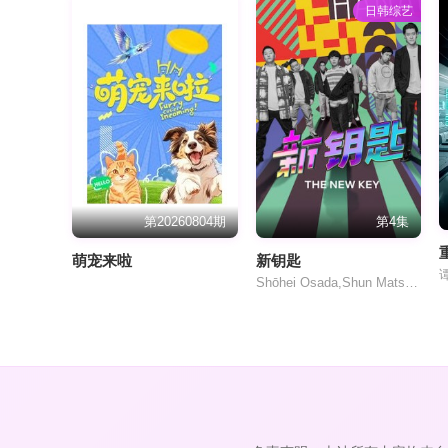
日韩综艺
第20260804期
第4集
萌宠来啦
新钥匙
Shōhei Osada,Shun Matsuo,Soshina