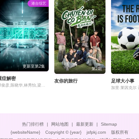
港台综艺
更新至第2集
第2期
重症解密
友你的旅行
足球大小事
谭俊彦,陈晓华,林秀怡,梁凯晴
热门排行榜
|
网站地图
|
最新更新
|
Sitemap
{websiteName}
Copyright © {year}
jsfpkj.com
版权所有