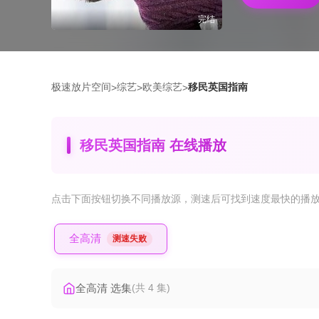
完结
极速放片空间
综艺
欧美综艺
移民英国指南
>
>
>
移民英国指南 在线播放
点击下面按钮
切换不同播放源
，测速后可找到速度最快的播
全高清
测速失败
全高清 选集
(共 4 集)