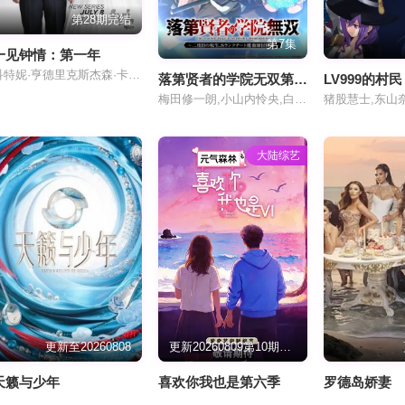
第28期完结
第7集
一见钟情：第一年
科特妮·亨德里克斯杰森·卡里翁杰米·奥蒂斯
落第贤者的学院无双第二回转生
LV999的村民
梅田修一朗,小山内怜央,白石晴香,加藤英美里,平川大辅,东地宏树,福原绫香
大陆综艺
更新至20260808
更新20260809第10期陪看
天籁与少年
喜欢你我也是第六季
罗德岛娇妻