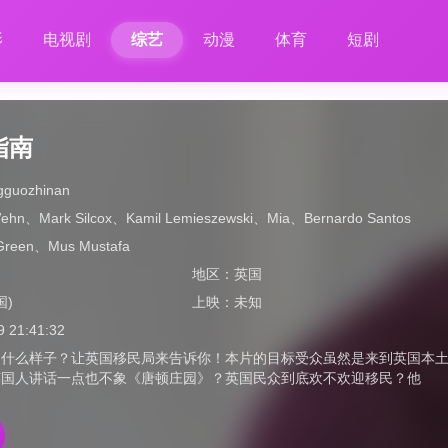
影
电视剧
综艺
动漫
体育
短剧
指南
ngguozhinan
Wehn
、
Mark Silcox
、
Kamil Lemieszewski
、
Mia
、
Bernardo Santos
Green
、
Mus Mustafa
地区：
英国
国)
上映：
未知
9 21:41:32
是什么样子？让英国移民局来告诉你！本片的目标受众虽然是来到英国本
英国人讲话一点也不象《唐顿庄园》？英国民众到底欢不欢迎移民？他