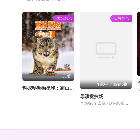
大陆综艺
日韩综艺
完结
连载中 连载到8期
科探秘动物星球：高山上的白色精灵雪豹
导演竞技场
李炳宪,车太贤,张根硕,张度妍