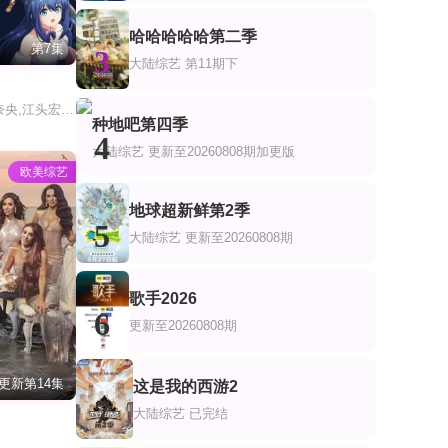
哈哈哈哈哈第二季
第7集
3
大陆综艺
第11期下
猪股慧士,东山奈央,江头宏哉,岛崎信长,石见舞菜香,古贺葵,Lynn,梅原裕一郎
种地吧第四季
4
大陆综艺
更新至20260808期加更版
欧美综艺
地球超新鲜第2季
5
大陆综艺
更新至20260808期
歌手2026
6
更新至20260808期
更新第14集
这是我的西游2
7
大陆综艺
已完结