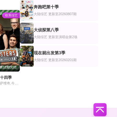
奔跑吧第十季
8
大陆综艺
更新至20260807期
欧美综艺
大侦探第八季
9
大陆综艺
更新至演唱会第2场
现在就出发第3季
10
大陆综艺
更新至20260201期
第11期完结
第十四季
杰米·韩门,亚当·萨维奇,今原真申,卡莉·拜伦,托瑞·贝莱西