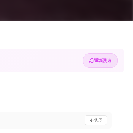
重新测速
倒序