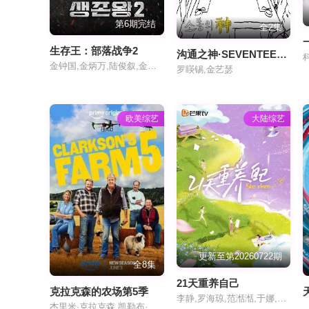
第6期完结
全2集
生存王：部落战争2
沟通之神·SEVENTEEN篇
金钟国,金炳万,陆俊叙,金泳勋,福岛善成,新野,松岛正平,徐恺,赵有宁,理查德,戴祖雄,钱飞龙,许亮宇
罗䁐锡,金艺瑟
欧美综艺
大陆综艺
更新至第20260722期
全8集
21天重养自己
克拉克森的农场第5季
李静,罗海琼,范湉湉,于娜,蒋丽莎
杰里米·克拉克森,凯勒布·库珀,丽莎·霍根