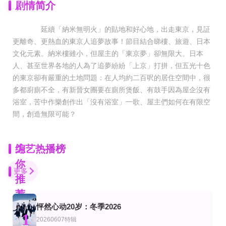
剧情简介
延續「納米無明火」的貼地和好心地，出走東京，見証
更離奇、更熱血的東京人追夢故事！節目結合睇樓、旅遊、日本
文化元素。納米樓雖小，但屋主的「東京夢」卻無限大。日本
人、甚至世界各地的人為了追夢紛紛「上京」打拼，但五光十色
的東京卻有嚴重的土地問題：在人均約二百呎的居住空間中，很
多都廚廁不全，有新晉女團要在廁所煲飯、有鼓手因為屋企沒有
浴室，苦中作樂創作出「沒有浴室」一歌、屋主們如何在有限空
間，創造無限可能？
为
综艺热播榜
你
更多
推
荐
怦然心动20岁：冬季2026
第2期下
20260730第8期
已完结 共10期
1
综艺
美综艺
20260607特辑
一饭封神第2季
你好湖南​
渣男岛荷兰篇第一季