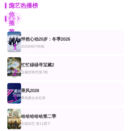
为
综艺热播榜
你
更多
推
荐
怦然心动20岁：冬季2026
更新至第13集
第8期
更新至第1集
1
艺
韩综艺
20260607特辑
ZPOT 新丁企划
短剧X家族
最终餐桌
黎子琛,黄日禧,周德诚,关晓隆,陈缙羲,张肇维,林焯彦
第14期
20260801游戏速看
更新至07集
忙忙碌碌寻宝藏2
艺
韩综艺
2
Stand Bi Me
这是我的西游第二季
血之游戏X
宝藏挖呀挖第7期
马嘉祺,丁程鑫,宋亚轩,刘耀文
李尚敏,洪榛浩,박지민,곽범,서출구,하승진
20260701第3期
已完结 共15期
全10集
乘风2026
艺
综艺
陆综艺
3
炽夏角色番综·炽热的夏天
派出所的故事2019
夫妻肺片
乘风舞台全纪录
陈炜,谭俊彦,马国明,车婉婉,雨侨,连诗雅,陈展鹏,郭伟亮,赖慰玲,梁诺妍,汤盈盈,森美
更新第31集
已完结
第9期完结
哈哈哈哈哈第二季
艺
综艺
美综艺
4
美国达人第五季
山山田田间2024
四个婚礼第一季
大陆综艺
第11期下
珊农·奥斯博内,霍伊·曼德尔,皮尔斯·摩根
雪梨大王,刘明月,马正阳,梁阿渣,胡良伟,Cifer,姜广涛
Alana Aldridge,Tracy Allessendro,Melanie Boorman,Sarah Boyle,Krysia Che