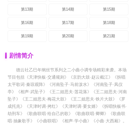
第13期
第14期
第15期
第16期
第17期
第18期
第19期
第20期
第21期
剧情简介
德云社乙巳年纲丝节系列之二小曲小调专场精彩来袭。本场
节目包括《天津快板·交通规则》《京韵大鼓·赵云截江》《拆唱
太平歌词·秦琼观阵》《河南坠子·马前泼水》《河南坠子·凤仪
亭》《相声·武坠子》《王二姐思夫·莲花落》《王二姐思夫·河南
坠子》《王二姐思夫·梅花大鼓》《王二姐思夫·铁片大鼓》《罗
成托兆》《天津时调·拷红》《天津时调·要女婿》《拆唱快板书·
劫刑车》《歌曲联唱·给自己的歌》《歌曲联唱·卿卿》《歌曲联
唱·抽象歌手》《小曲联唱》《相声·学小曲》《小曲·大西厢》。