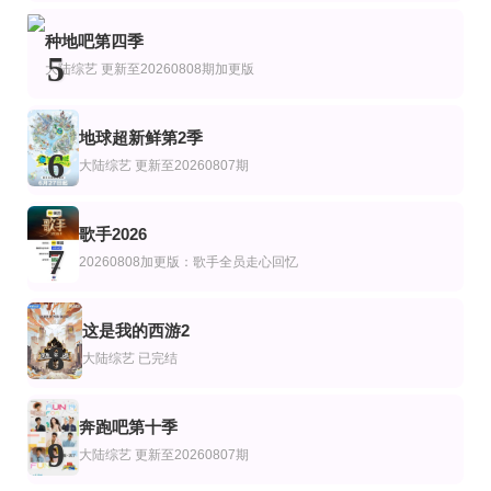
更新至20260807期
第7集完结
第20260702期
艺
综艺
陆综艺
种地吧第四季
地球超新鲜第2季
贵圈见证实录第4季
我们有救了
5
大陆综艺
更新至20260808期加更版
郭京飞,李乃文,孙红雷,王玉雯,陈星旭,刘宇宁,林一,龚俊
王凯沐,王格格,申浩男,刘润铭,韩雨彤,曾辉
地球超新鲜第2季
6
大陆综艺
更新至20260807期
歌手2026
7
20260808加更版：歌手全员走心回忆
这是我的西游2
8
大陆综艺
已完结
奔跑吧第十季
9
大陆综艺
更新至20260807期