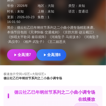
婉祺
年份：
2026年
地区：
大陆
类型：
未知
时长：
未知
上映：
未知
语言：
普通话
更新：
2026-03-23
集数：
1
16:01:50
简介：
德云社乙巳年纲丝节系列之二小曲小调专场精彩来袭。
本场节目包括《天津快板·交通规则》《京韵大鼓·赵云截江》
《拆唱太平歌词·秦琼观阵》《河南坠子·马前泼水》《河南坠子
·凤仪亭》《相声·武坠子》《王二姐思夫
全高清7
全高清8
极速放片空间
综艺
大陆综艺
>
>
>
德云社乙巳年纲丝节系列之二小曲小调专场
德云社乙巳年纲丝节系列之二小曲小调专场
在线播放