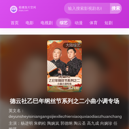
搜索
首页
电影
电视剧
综艺
动漫
体育
短剧
大陆综艺
第21期
德云社乙巳年纲丝节系列之二小曲小调专场
英文名：
deyunsheyisiniangangsijiexiliezhierxiaoquxiaodiaozhuanchang
主演：
杨进明 朱鹤松 陶婉岚 郭德纲 陶云圣 高九成 向婉珍 任