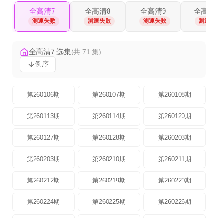
全高清7
全高清8
全高清9
全高清1
测速失败
测速失败
测速失败
测速失
全高清7 选集
(共 71 集)
倒序
第260106期
第260107期
第260108期
第260113期
第260114期
第260120期
第260127期
第260128期
第260203期
第260203期
第260210期
第260211期
第260212期
第260219期
第260220期
第260224期
第260225期
第260226期