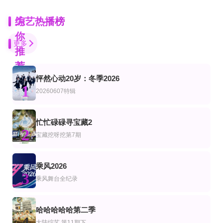
为
综艺热播榜
你
更多
推
荐
怦然心动20岁：冬季2026
更新至第20260806期
更新第31集
更新至第04集
1
艺
综艺
韩综艺
20260607特辑
欧耶一级棒
美国达人第五季
不良一族寻爱记第2季
欧汉声,张立东,林襄
珊农·奥斯博内,霍伊·曼德尔,皮尔斯·摩根
山野仁,AK-69,永野
更新至20260705
山河铸碑，致敬独库筑路英雄
第1期
忙忙碌碌寻宝藏2
艺
综艺
韩综艺
2
保持清醒
亚克西！新疆还可以这样玩！
X The League
宝藏挖呀挖第7期
吉达蓬·坡提维赫,吉拉查彭·斯里桑,帕查差·司隶亚楠让,塔湾·维弘可塔纳,提迪蓬·德
第5期下
第3集
全11集
乘风2026
综艺
韩综艺
3
姐姐当家第二季
远山之约(蜀山篇)
死亡游戏：千万韩元赌起
乘风舞台全纪录
李世石,洪榛浩,7High,Yurisa,Pani Bottle,权圣晙,朴成雄,Pengsoo,张东民
第7集
更新至第20260806期
第8集完结
艺
综艺
美综艺
哈哈哈哈哈第二季
〈诗经〉有佳人
百分百娱乐
百万美元保姆
4
大陆综艺
第11期下