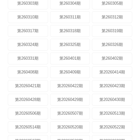
第260303期
第260304期
第260305期
第260310期
第260311期
第260312期
第260317期
第260318期
第260319期
第260324期
第260325期
第260326期
第260331期
第260401期
第260402期
第260408期
第260409期
第20260414期
第20260421期
第20260422期
第20260423期
第20260428期
第20260429期
第20260430期
第20260506期
第20260507期
第20260513期
第20260514期
第20260520期
第20260522期