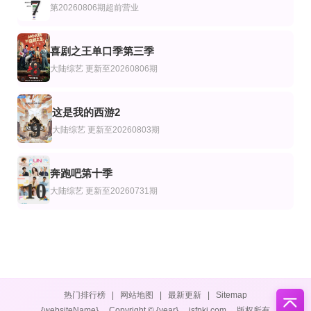
7
第20260806期超前营业
喜剧之王单口季第三季
8
大陆综艺
更新至20260806期
这是我的西游2
9
大陆综艺
更新至20260803期
奔跑吧第十季
10
大陆综艺
更新至20260731期
热门排行榜
|
网站地图
|
最新更新
|
Sitemap
{websiteName}
Copyright © {year}
jsfpkj.com
版权所有