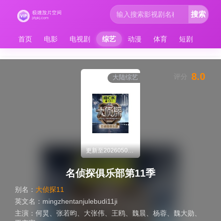
搜索
首页
电影
电视剧
综艺
动漫
体育
短剧
8.0
评分
大陆综艺
更新至20260508期
名侦探俱乐部第11季
别名：
大侦探11
英文名：
mingzhentanjulebudi11ji
主演：
何炅
、
张若昀
、
大张伟
、
王鸥
、
魏晨
、
杨蓉
、
魏大勋
、