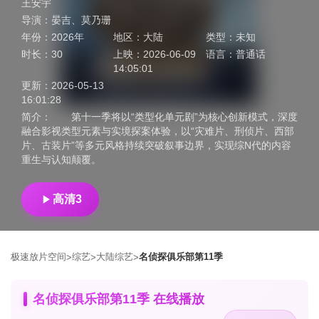
王安宇
导演：
晏吉
、
莫乃珊
年份：
2026年
地区：
大陆
类型：
未知
时长：
30
上映：
2026-06-09
语言：
普通话
14:05:01
更新：
2026-05-13
16:01:28
简介：
第十一季将以“类型化单元剧”为核心创新模式，深度
融合影视类型元素与实境探案体验，以“灾难片、刑侦片、西部
片、古装片”等多元风格持续突破叙事边界，实现综N代的内容
重生与认知颠覆。
高清3
极速放片空间
综艺
大陆综艺
名侦探俱乐部第11季
>
>
>
名侦探俱乐部第11季 在线播放