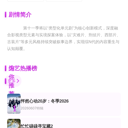
剧情简介
第十一季将以“类型化单元剧”为核心创新模式，深度融
合影视类型元素与实境探案体验，以“灾难片、刑侦片、西部片、
古装片”等多元风格持续突破叙事边界，实现综N代的内容重生与
认知颠覆。
为
综艺热播榜
你
更多
推
荐
怦然心动20岁：冬季2026
20260806一起聊 白景屹墨龙郭颖探讨舞台意义
第2期
第1期完结
1
艺
陆综艺
20260607特辑
说唱巅峰对决2026
友你的旅行
驶向她的春天
严浩翔,谢帝,艾热,派克特,功夫胖,盛宇,杨长青,刘嘉裕,米尔艾力,李斯丹妮,布瑞吉,翁
更新至07集
第4集
更新至20260806期离场之后
忙忙碌碌寻宝藏2