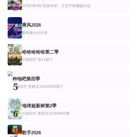
艺
综艺
陆综艺
2
街头餐厅斗士
新钥匙
脱口秀和Ta的朋友们第三季
20260804忙里偷闲录：王安宇田曦薇共创
李连福,金浩允,金民成,郑镐泳,宋勋,洪锡天
Shōhei Osada,Shun Matsuo,Soshina
暂无
第4期
第5集完结
第3期
乘风2026
艺
综艺
3
GNZ48十周年《拾忆》纪念片
陈辰的超越边界
粤旅玩家
乘风舞台全纪录
陈辰 戴军 戚薇 林依晨 陈妍希
更新至02集
第3期
第4期
艺
韩综艺
哈哈哈哈哈第二季
王子与乞丐2026
梅绽芳华·中国戏剧梅花奖艺术家口述史
我遇见的精神病态者
4
大陆综艺
第11期下
朴正洙,徐英浩,朴志晟,金曜汉,申东熙
全炫茂 曺圭贤 许龄智 nucksal
第20260731期
第4期完结
更新至第31集
综艺
种地吧第四季
花少世界树奇遇派对
与海洋共舞
囚牢生存战
5
瑞提希·德希穆克,法拉·可汗
大陆综艺
更新至20260806期下
地球超新鲜第2季
6
大陆综艺
更新至20260805期
歌手2026