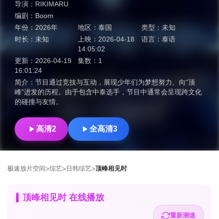
导演：
RIKIMARU
编剧：
Boom
年份：
2026年
地区：
泰国
类型：
未知
时长：
未知
上映：
2026-04-18
语言：
泰语
14:05:02
更新：
2026-04-19
集数：
1
16:01:24
简介：
节目通过竞技与互动，展现少年们为梦想努力、向“顶
峰”进发的历程。由于包含中泰选手，节目中通常会呈现跨文化
的碰撞与友情。
高清2
全高清3
极速放片空间
综艺
日韩综艺
顶峰相见时
>
>
>
顶峰相见时 在线播放
重新测速