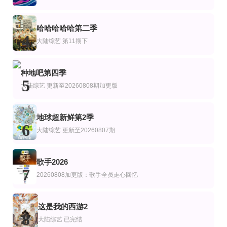
更新至07集
第20260702期
第11期完结
艺
综艺
美综艺
血之游戏X
我们有救了
流言终结者第十四季
哈哈哈哈哈第二季
李尚敏,洪榛浩,박지민,곽범,서출구,하승진
杰米·韩门,亚当·萨维奇,今原真申,卡莉·拜伦,托瑞·贝莱西
4
大陆综艺
第11期下
第4期
第3期
第1期完结
陆综艺
粤旅玩家
创业安徽第11季
驶向她的春天
种地吧第四季
林海
5
大陆综艺
更新至20260808期加更版
地球超新鲜第2季
6
大陆综艺
更新至20260807期
歌手2026
7
20260808加更版：歌手全员走心回忆
这是我的西游2
8
大陆综艺
已完结