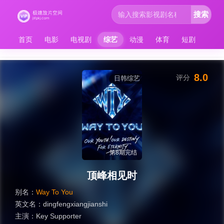
搜索
首页
电影
电视剧
综艺
动漫
体育
短剧
8.0
评分
日韩综艺
第8期完结
顶峰相见时
别名：
Way To You
英文名：
dingfengxiangjianshi
主演：
Key Supporter