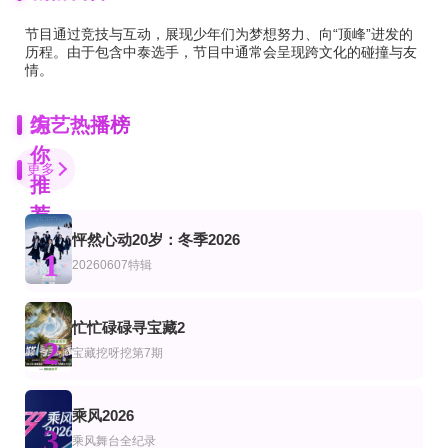
节目通过竞技与互动，展现少年们为梦想努力、向“顶峰”进发的
历程。由于包含中泰选手，节目中通常会呈现跨文化的碰撞与友
情。
为
综艺热播榜
你
更多
推
荐
怦然心动20岁：冬季2026
完结
完结
全14集
1
艺
综艺
韩综艺
20260607特辑
美丽中国
地球起源第二季
伴我左右 Stand BI Me
Bernard Hill
克里·约翰逊
更新至20260730期
第20260530期
第7期
忙忙碌碌寻宝藏2
韩综艺
唱会
2
静请期戴
“青春湘潭·步步高之夜”演唱会
血战X
宝藏挖呀挖第7期
李静,戴军
李尚敏,洪榛浩,박지민,곽범,서출구,하승진
第6期
宿舍不熄灯第11期
更新至20260806期
乘风2026
陆综艺
3
天籁与少年
我们的宿舍,归心季
少年无尽夏
乘风舞台全纪录