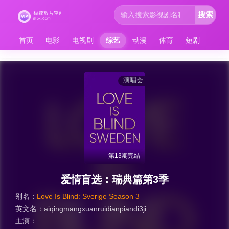
搜索
首页
电影
电视剧
综艺
动漫
体育
短剧
演唱会
第13期完结
爱情盲选：瑞典篇第3季
别名：
Love Is Blind: Sverige Season 3
英文名：
aiqingmangxuanruidianpiandi3ji
主演：