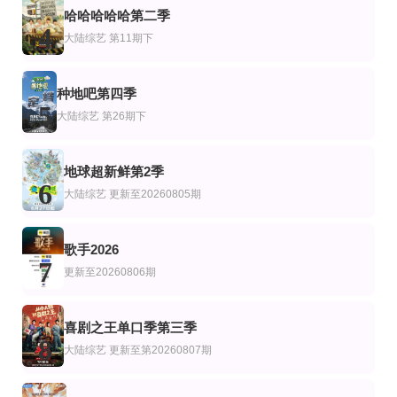
Alan Chen Stokes,Alex Chen Stokes
哈哈哈哈哈第二季
4
第100集完结
20260807第2期加更
第10集完结
大陆综艺
第11期下
艺
综艺
美综艺
世界历史·精编版
一饭封神2
普通人 vs. 球星：不惜一切代价旅行
谢霆锋,张勇,郑永麒,陈晓卿,李诞,屈雨瑜,杨艳彬,黎子安
种地吧第四季
5
大陆综艺
第26期下
地球超新鲜第2季
6
大陆综艺
更新至20260805期
歌手2026
7
更新至20260806期
喜剧之王单口季第三季
8
大陆综艺
更新至第20260807期