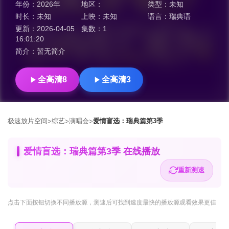
年份：
2026年
地区：
类型：
未知
时长：
未知
上映：
未知
语言：
瑞典语
更新：
2026-04-05
集数：
1
16:01:20
简介：
暂无简介
全高清8
全高清3
极速放片空间
综艺
演唱会
爱情盲选：瑞典篇第3季
>
>
>
爱情盲选：瑞典篇第3季 在线播放
重新测速
点击下面按钮
切换不同播放源
，测速后可找到速度最快的播放源观看效果更佳