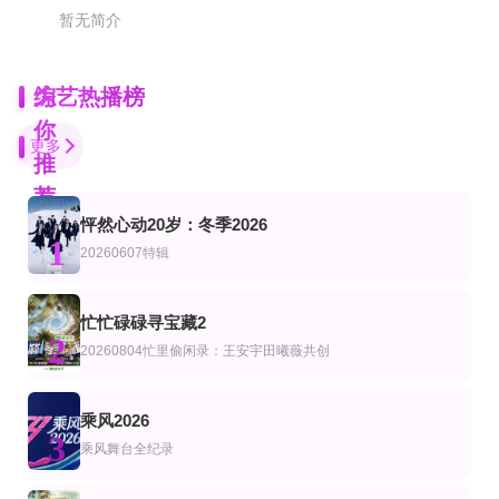
暂无简介
为
综艺热播榜
你
更多
推
荐
怦然心动20岁：冬季2026
更新至20260807(第2期加更)
第6集
第20260731期
1
艺
综艺
20260607特辑
一饭封神2026
英国值得一试
花少世界树奇遇派对
第11期完结
完结
第4集
艺
综艺
陆综艺
忙忙碌碌寻宝藏2
兔子洞
伴我左右Stand BI Me
中国古代悲情战神
2
20260804忙里偷闲录：王安宇田曦薇共创
更新至20260807(第1期陪看上)
第3期
更新至20260806期
艺
综艺
陆综艺
心动的信号第九季
生活的N次方 第2季
脱口秀和Ta的朋友们 第3季
薛凯琪,杨超越,代旭,杜海涛,张纯烨
宋丹丹,王子文,赵宝刚,朱雨辰,高露,白百何,贺刚,任重
乘风2026
3
乘风舞台全纪录
第8集完结
更新至第20260805期
第04期
艺
综艺
陆综艺
斯托克斯双胞胎
普法剧场
典籍里的湖湘名人第二季