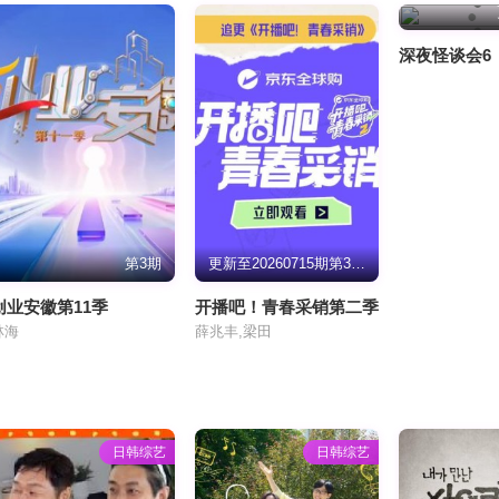
深夜怪谈会6
第3期
更新至20260715期第30期
创业安徽第11季
开播吧！青春采销第二季
林海
薛兆丰,梁田
日韩综艺
日韩综艺