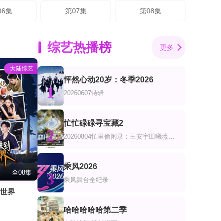
06集
第07集
第08集
综艺热播榜
更多
大陆综艺
怦然心动20岁：冬季2026
1
20260607特辑
忙忙碌碌寻宝藏2
2
20260804忙里偷闲录：王安宇田曦薇共创
乘风2026
全08集
3
乘风舞台全纪录
人世界
哈哈哈哈哈第二季