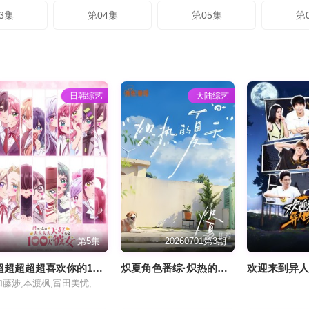
3集
第04集
第05集
第
日韩综艺
大陆综艺
第5集
20260701第3期
超超超超超喜欢你的100个女朋友第三季
炽夏角色番综·炽热的夏天
欢迎来到异
加藤涉,本渡枫,富田美忧,长绳麻理亚,濑户麻沙美,朝井彩加,上坂堇,进藤天音,三森铃子,高桥李依,Lynn,高尾奏音,石原夏织,竹达彩奈,千叶繁,上田祐司