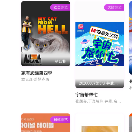
欧美综艺
大陆综艺
第17期
家有恶猫第四季
杰克森·盖勒克西
20260807第3期 井胧金牌销售疯狂输出
宇宙帮帮忙
张颜齐,丁真珍珠,井胧,余宇涵
日韩综艺