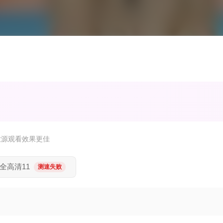
放源观看效果更佳
全高清11
测速失败