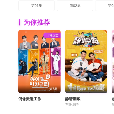
第01集
第02集
第0
为你推荐
日韩综艺
第7期
更新至20260730期
偶像派遣工作
静请期戴
李静,戴军