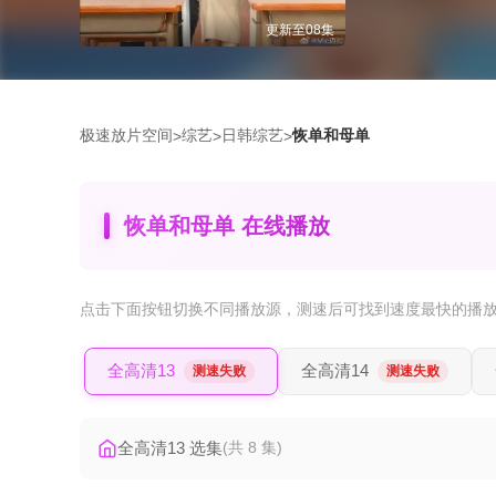
更新至08集
极速放片空间
综艺
日韩综艺
恢单和母单
>
>
>
恢单和母单 在线播放
点击下面按钮
切换不同播放源
，测速后可找到速度最快的播
全高清13
全高清14
测速失败
测速失败
全高清13 选集
(共 8 集)