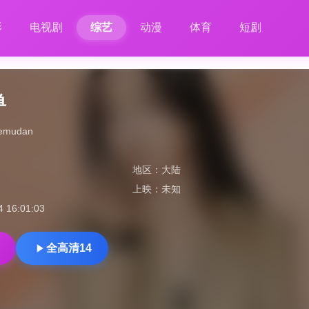
影
电视剧
综艺
动漫
体育
短剧
单
hemudan
地区：
大陆
上映：
未知
4 16:01:03
全高清14