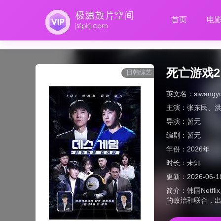
首页
电
死亡游戏
日韩综艺
英文名：
siwangy
主演：
张东民
、
导演：
暂无
编剧：
暂无
年份：
2026年
时长：
未知
更新：
2026-06-1
简介：
韩国Net
的政治和联合，