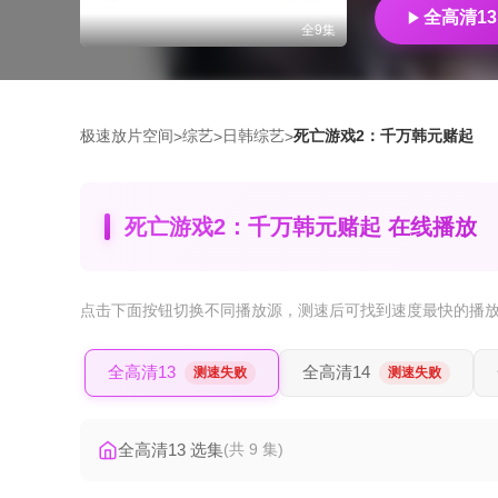
全高清13
全9集
极速放片空间
综艺
日韩综艺
死亡游戏2：千万韩元赌起
>
>
>
死亡游戏2：千万韩元赌起 在线播放
点击下面按钮
切换不同播放源
，测速后可找到速度最快的播
全高清13
全高清14
测速失败
测速失败
全高清13 选集
(共 9 集)