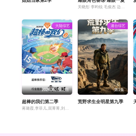
姐姐当家第2季
耀眼角色番综·耀眼一夏
关晓彤 李昀锐 毛俊杰 边天扬 王翰闻 高秋梓
大陆综艺
港台综艺
20260807第2期
第1集
超棒的我们第二季​
荒野求生全明星第九季
蒋璐霞,李菲儿,屈菁菁,刘维,吴俊霆,赵辰龙