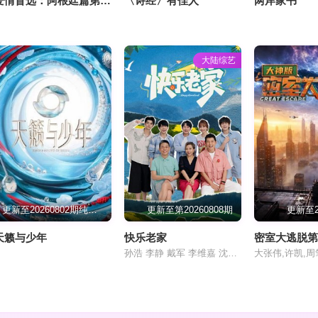
爱情盲选：阿根廷篇第2季
〈诗经〉有佳人
两岸家书
大陆综艺
更新至20260802期纯享版
更新至第20260808期
更新至2
天籁与少年
快乐老家
密室大逃脱第
孙浩 李静 戴军 李维嘉 沈凌 吴昕 武艺 高旭