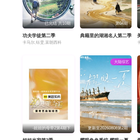
已完结 共10期
第04期
功夫学徒第二季
典籍里的湖湘名人第二季
卡马尔,钰雯,富朗西科
大陆综艺
-姐姐的母带2第4期下
更新至20260808第2期