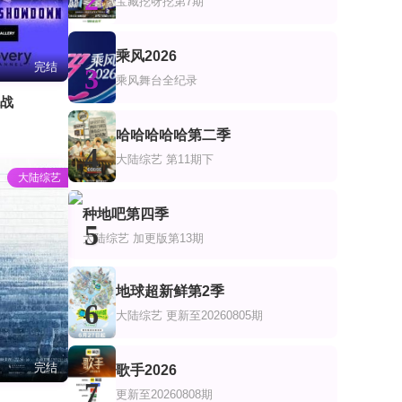
2
宝藏挖呀挖第7期
乘风2026
完结
3
乘风舞台全纪录
挑战
哈哈哈哈哈第二季
4
大陆综艺
第11期下
大陆综艺
种地吧第四季
5
大陆综艺
加更版第13期
地球超新鲜第2季
6
大陆综艺
更新至20260805期
完结
歌手2026
7
更新至20260808期