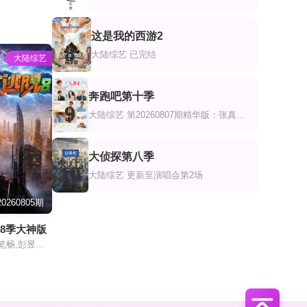
这是我的西游2
8
大陆综艺
已完结
大陆综艺
奔跑吧第十季
9
大陆综艺
第20260807期精华版：张真源唱师兄的歌就是对味儿
大侦探第八季
10
大陆综艺
更新至演唱会第2场
0260805期
8季大神版
大张伟,许凯,周笔畅,彭昱畅,张真源,陈哲远