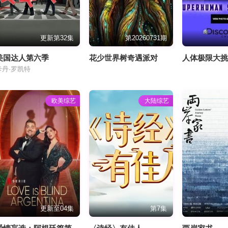
更新第32集
第20260731期
美国达人第六季
花少世界树奇遇派对
人体极限大
卡丹·罗凯特
欧美综艺
大陆综艺
更新至04集
第7集