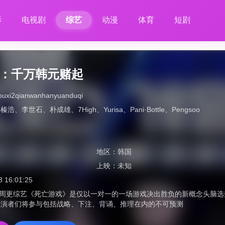
影
电视剧
综艺
动漫
体育
短剧
2：千万韩元赌起
ouxi2qianwanhanyuanduqi
洪榛浩
、
李世石
、
朴成雄
、
7High
、
Yurisa
、
Pani·Bottle
、
Pengsoo
地区：
韩国
上映：
未知
8 16:01:25
flix周更综艺《死亡游戏》是仅以一对一的一场游戏决出胜负的新概念头
出演者们将参与包括战略、下注、背诵、推理在内的不可预测