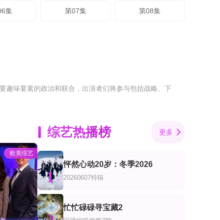
06集
第07集
第08集
为主要趣味要素的政治和联合，出演者们将参与包括战略、下
综艺热播榜
更多
欧美综艺
怦然心动20岁：冬季2026
1
20260607特辑
忙忙碌碌寻宝藏2