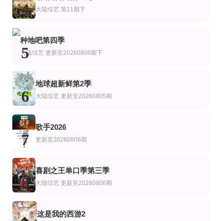
90年代秀第三季
姐姐当家2
粤旅玩家
4
大陆综艺
第11期下
已完结
更新至20260803期
20260730第8期
艺
综艺
陆综艺
瑞士潮什么粤语
快乐老家
你好湖南​
种地吧第四季
梁芷珮
孙浩 李静 戴军 李维嘉 沈凌 吴昕 武艺 高旭
5
大陆综艺
更新至20260806期下
地球超新鲜第2季
6
大陆综艺
更新至20260805期
歌手2026
7
更新至20260806期
喜剧之王单口季第三季
8
大陆综艺
更新至20260806期
这是我的西游2