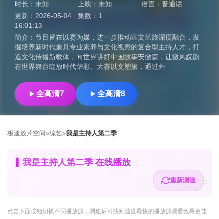
时长：
未知
上映：
未知
语言：
普通话
更新：
2026-05-04
集数：
1
16:01:13
简介：
节目旨在以赛为媒，进一步推动宣文艺旅深度融合，发
掘培养新时代兼具专业素养与文化视野的复合型主持人才，打
造文化传播新载体，向世界讲好中国故事安徽篇，让徽风皖韵
在世界舞台绽放时代华彩。大赛以文塑旅，通过外
全高清7
全高清8
极速放片空间
综艺
我是主持人第二季
>
>
我是主持人第二季 在线播放
重新测速
点击下面按钮
切换不同播放源
，测速后可找到速度最快的播放源观看效果更佳