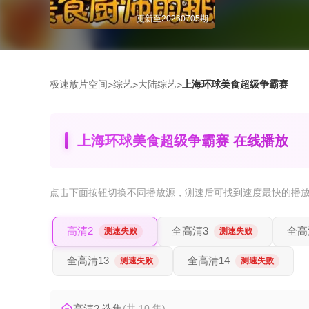
更新至20260705期
极速放片空间
综艺
大陆综艺
上海环球美食超级争霸赛
>
>
>
上海环球美食超级争霸赛 在线播放
点击下面按钮
切换不同播放源
，测速后可找到速度最快的播
高清2
全高清3
全高
测速失败
测速失败
全高清13
全高清14
测速失败
测速失败
高清2 选集
(共 10 集)