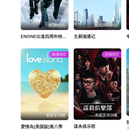
第2期完结
第20251116期
ENONE出道四周年特别专场全记录
主厨湘遇记
欧美综艺
日韩综艺
更新至第04集
更新至33期
谋杀俱乐部
爱情岛(美国版)第八季