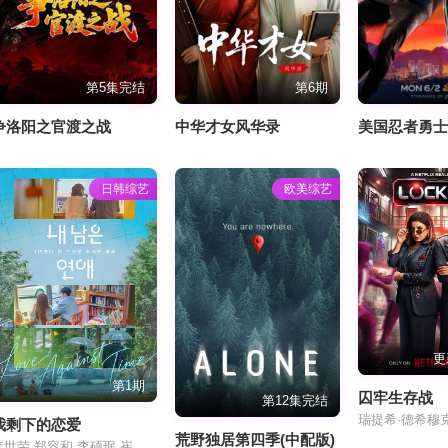
第5集完结
第6期
争洛阳之官渡之战
中华才女风华录
美国忍者勇
日韩综艺
欧美综艺
更
第1期
囚牢生存战
第12集完结
瑞提希·德希穆克
我剩下的恋爱
荒野独居第四季(中配版)
李世荣,郑容和,李硕珉,崔叡娜