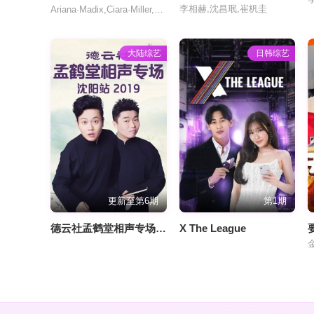
李相赫,沈昌珉,崔杋圭
Ariana·Madix,Ciara·Miller,Tefi·Pessoa
大陆综艺
日韩综艺
更新至第6期
第1期
德云社孟鹤堂相声专场沈阳站2019
X The League