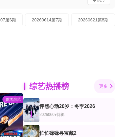
607第6期
20260614第7期
20260621第8期
综艺热播榜
更多
欧美综艺
怦然心动20岁：冬季2026
1
20260607特辑
忙忙碌碌寻宝藏2