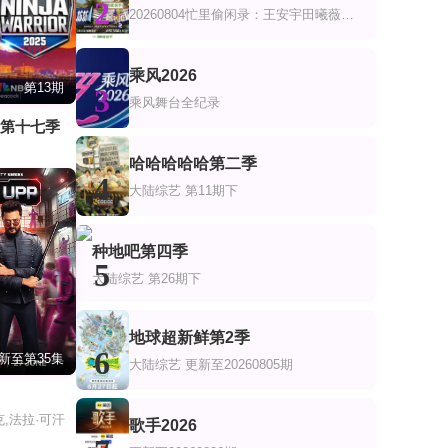
2
20260804忙里偷闲录：王安宇田曦薇共创
乘风2026
第13期
3
乘风舞台全纪录
士第十七季
哈哈哈哈哈第二季
4
大陆综艺
第11期下
种地吧第四季
5
大陆综艺
第26期下
地球超新鲜第2季
6
新至第35集
大陆综艺
更新至20260805期
,法拉·可汗
歌手2026