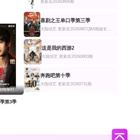
7
更新至20260806期
喜剧之王单口季第三季
8
大陆综艺
更新至20260807(第6期超长抢先
这是我的西游2
9
大陆综艺
更新至20260803期
奔跑吧第十季
10
大陆综艺
更新至20260731期
喜单3王越高光纯享打包看
季第3季