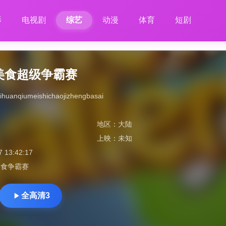
影
电视剧
综艺
动漫
体育
短剧
美食超级争霸赛
ihuanqiumeishichaojizhengbasai
地区：
大陆
上映：
未知
7 13:42:17
美食争霸赛
全高清3