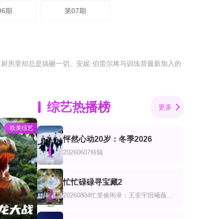
06期
第07期
厨房里却总是搞砸一切。安妮·伯雷尔将与训练营最新加入的
综艺热播榜
更多
欧美综艺
怦然心动20岁：冬季2026
1
20260607特辑
忙忙碌碌寻宝藏2
2
20260804忙里偷闲录：王安宇田曦薇共创