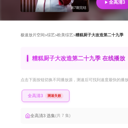
全高清3
第7期完结
极速放片空间
综艺
欧美综艺
糟糕厨子大改造第二十九季
>
>
>
糟糕厨子大改造第二十九季 在线播放
点击下面按钮
切换不同播放源
，测速后可找到速度最快的播
全高清3
测速失败
全高清3 选集
(共 7 集)