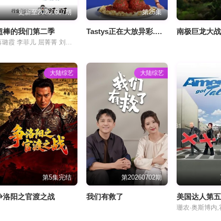
更新至20260807期
第25集
超棒的我们第二季
Tastys正在大放异彩.第二季
南极巨龙大
蒋璐霞 李菲儿 屈菁菁 刘维 吴俊霆 赵辰龙
大陆综艺
大陆综艺
第5集完结
第20260702期
争洛阳之官渡之战
我们有救了
美国达人第