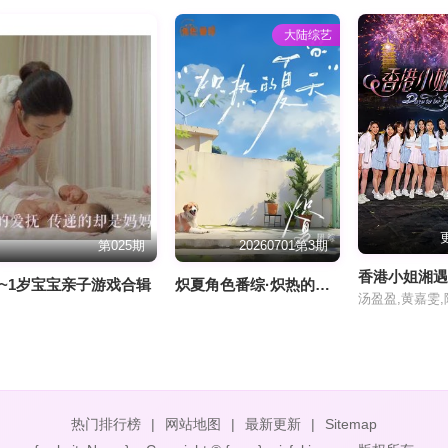
大陆综艺
第025期
20260701第3期
香港小姐湘
0~1岁宝宝亲子游戏合辑
炽夏角色番综·炽热的夏天
汤盈盈,黄嘉雯
热门排行榜
|
网站地图
|
最新更新
|
Sitemap