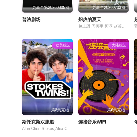
更新至第20260805期
更新至20260703期
普法剧场
炽热的夏天
包上恩 周柯宇 柯淳 赵英博 付伟伦 徐媛屹娜
欧美综艺
大陆综艺
第8集完结
第6集完结
斯托克斯双胞胎
连接音乐WIFI
Alan Chen Stokes,Alex Chen Stokes