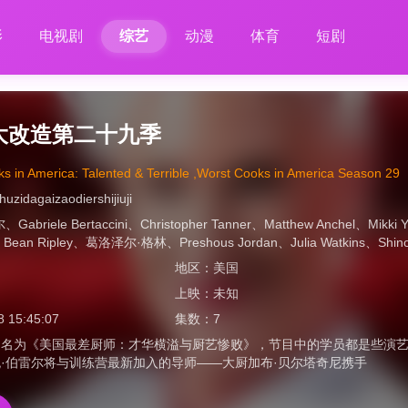
影
电视剧
综艺
动漫
体育
短剧
大改造第二十九季
s in America: Talented & Terrible ,Worst Cooks in America Season 29
uzidagaizaodiershijiuji
尔
、
Gabriele Bertaccini
、
Christopher Tanner
、
Matthew Anchel
、
Mikki 
 Bean Ripley
、
葛洛泽尔·格林
、
Preshous Jordan
、
Julia Watkins
、
Shino
地区：
美国
上映：
未知
8 15:45:07
集数：
7
目名为《美国最差厨师：才华横溢与厨艺惨败》，节目中的学员都是些演
·伯雷尔将与训练营最新加入的导师——大厨加布·贝尔塔奇尼携手