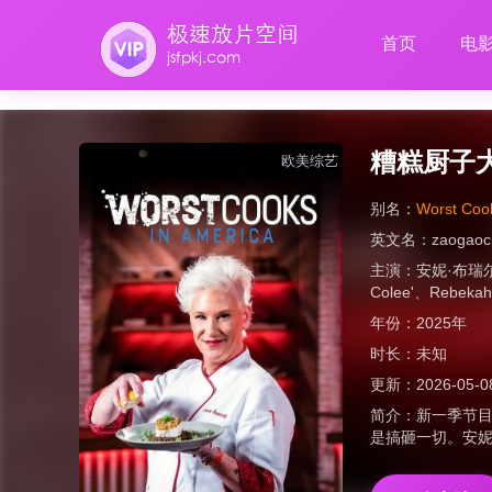
首页
电
糟糕厨子
欧美综艺
别名：
Worst Cook
英文名：
zaogaoch
主演：
安妮·布瑞
Colee'
、
Rebekah
年份：
2025年
时长：
未知
更新：
2026-05-0
简介：
新一季节
是搞砸一切。安妮