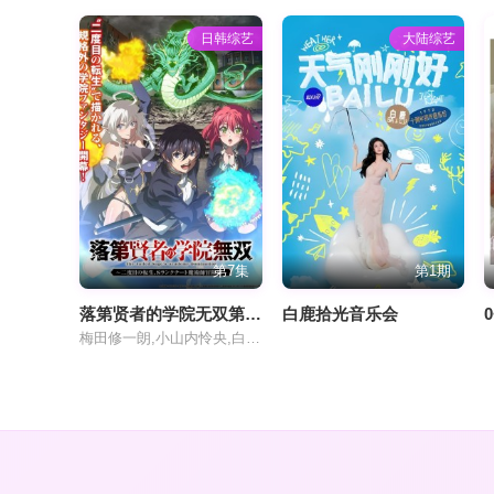
日韩综艺
大陆综艺
第7集
第1期
落第贤者的学院无双第二回转生
白鹿拾光音乐会
梅田修一朗,小山内怜央,白石晴香,加藤英美里,平川大辅,东地宏树,福原绫香