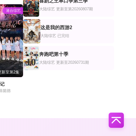
喜剧之王单口季第三季
8
大陆综艺
更新至第20260807期
港台综艺
这是我的西游2
9
大陆综艺
已完结
奔跑吧第十季
10
大陆综艺
更新至20260731期
更新至第2集
遇记
,陈懿德