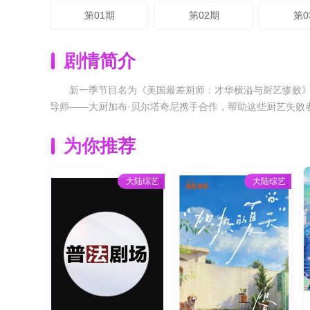
第01期
第02期
第0
剧情简介
新一季节目名为《美国最差厨师：才华横溢与厨艺惨败》
导师——大厨加布·贝尔塔奇尼携手合作，帮助这些厨艺失败
为你推荐
大陆综艺
大陆综艺