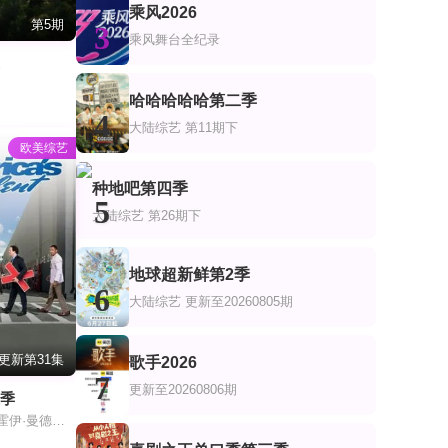
乘风2026
第5期
3
乘风舞台全纪录
战
哈哈哈哈哈第二季
4
大陆综艺
第11期下
欧美综艺
种地吧第四季
5
大陆综艺
第26期下
地球超新鲜第2季
6
大陆综艺
更新至20260805期
更新第31集
歌手2026
7
更新至20260806期
五季
珊农·奥斯博内,霍伊·曼德尔,皮尔斯·摩根