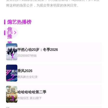
将这样的场景公开，为观众带来明星的休闲日常。
为
综艺热播榜
你
更多
推
荐
怦然心动20岁：冬季2026
纯享版之黄子弘
第7集
第6期完结
1
综艺
美综艺
20260607特辑
天赐的声音第7季
LV999的村民
兽医侦探第一季
猪股慧士,东山奈央,江头宏哉,岛崎信长,石见舞菜香,古贺葵,Lynn,梅原裕一郎
劳伦·阿德尔曼
第10期加更下
更新至20260808期
更新至第20260722期
乘风2026
艺
综艺
陆综艺
2
半熟恋人第五季
地球超新鲜第2季
21天重养自己
乘风舞台全纪录
郭京飞,李乃文,孙红雷,王玉雯,陈星旭,刘宇宁,林一,龚俊
李静,罗海琼,范湉湉,于娜,蒋丽莎
更新至20260615期
加更版第7期
第20260806期萌娃当家：321木头人游戏大战
哈哈哈哈哈第二季
艺
综艺
陆综艺
3
马栏花花便利店第三季
快乐老家
爸爸当家第五季
大陆综艺
第11期下
孙浩 李静 戴军 李维嘉 沈凌 吴昕 武艺 高旭