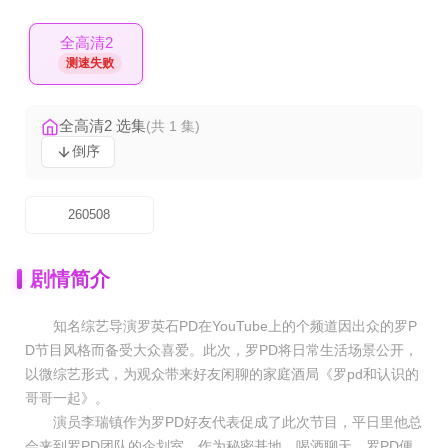
全高清2
测速失败
全高清2 选集
(共 1 集)
倒序
260508
剧情简介
知名综艺导演罗英石PD在YouTube上的个频道因出众的罗P
D节目风格而备受大众喜爱。此次，罗PD将日常生活场景公开，
以微综艺形式，为观众带来好友闲聊的家庭酒局《罗pd和认识的
哥哥一起》。
演员李瑞镇作为罗PD好友代表促成了此次节目，平日里他总
会来到罗PD团队的企划室，作为秘密基地，喝酒聊天，罗PD便