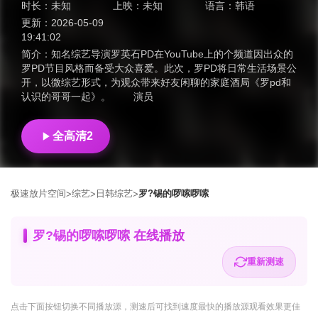
时长：
未知
上映：
未知
语言：
韩语
更新：
2026-05-09
19:41:02
简介：
知名综艺导演罗英石PD在YouTube上的个频道因出众的
罗PD节目风格而备受大众喜爱。此次，罗PD将日常生活场景公
开，以微综艺形式，为观众带来好友闲聊的家庭酒局《罗pd和
认识的哥哥一起》。 演员
全高清2
极速放片空间
综艺
日韩综艺
罗?锡的啰嗦啰嗦
>
>
>
罗?锡的啰嗦啰嗦 在线播放
重新测速
点击下面按钮
切换不同播放源
，测速后可找到速度最快的播放源观看效果更佳