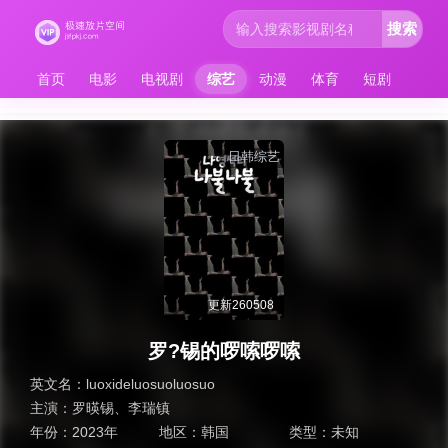
搜索
首页
电影
电视剧
综艺
动漫
体育
短剧
日韩综艺
更新260508
罗?锡的啰嗦啰嗦
英文名：
luoxideluosuoluosuo
主演：
罗暎锡
、
李瑞镇
年份：
2023年
地区：
韩国
类型：
未知