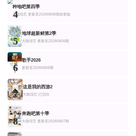
更新第14集
更新至20260808
更新至第7集
艺
台综艺
种地吧第四季
罗德岛娇妻
天籁与少年
爆谷一周4
4
大陆综艺
更新至20260808期加更版
谷德昭,陈小东,谢君豪,葛民辉,江熚生,谷垣健治,许学文,伍允龙,罗耀辉,杨乐文,王
更新至20260705
第20260629期
更新至32期
艺
综艺
美综艺
地球超新鲜第2季
保持清醒
山海续梦
爱情岛(美国版)第8季
5
吉达蓬·坡提维赫,吉拉查彭·斯里桑,帕查差·司隶亚楠让,塔湾·维弘可塔纳,提迪蓬·德
未知
Ariana·Madix,Ciara·Miller,Tefi·Pessoa
大陆综艺
更新至20260808期
歌手2026
6
更新至20260808期
这是我的西游2
7
大陆综艺
已完结
奔跑吧第十季
8
大陆综艺
更新至20260807期