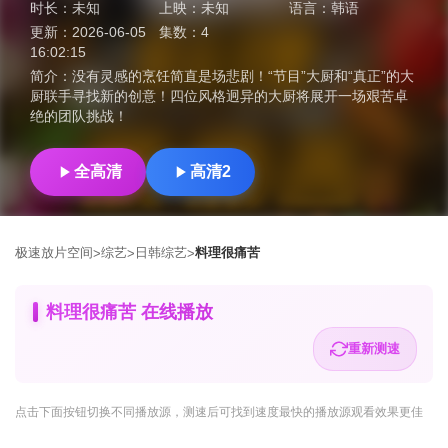
时长：
未知
上映：
未知
语言：
韩语
更新：
2026-06-05
集数：
4
16:02:15
简介：
没有灵感的烹饪简直是场悲剧！“节目”大厨和“真正”的大
厨联手寻找新的创意！四位风格迥异的大厨将展开一场艰苦卓
绝的团队挑战！
全高清
高清2
极速放片空间
综艺
日韩综艺
料理很痛苦
>
>
>
料理很痛苦 在线播放
重新测速
点击下面按钮
切换不同播放源
，测速后可找到速度最快的播放源观看效果更佳