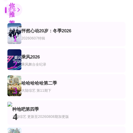
你
更多
推
荐
怦然心动20岁：冬季2026
更新至20260615期
更新至20260705
第4期完结
1
艺
综艺
陆综艺
20260607特辑
马栏花花便利店第三季
保持清醒
澶渊之盟
吉达蓬·坡提维赫,吉拉查彭·斯里桑,帕查差·司隶亚楠让,塔湾·维弘可塔纳,提迪蓬·
20260803第21期：全员颤音挑战
加更版第7期
第7集
乘风2026
综艺
韩综艺
2
歌手2026 直拍REACTION
快乐老家
女主角？圣女？不，我是杂役女仆(自豪)！
乘风舞台全纪录
齐豫 庾澄庆 魏如萱 胡彦斌 张碧晨 斯纳吉 尤长靖 周兴哲 窦靖童
孙浩 李静 戴军 李维嘉 沈凌 吴昕 武艺 高旭
宫本侑芽,大久保瑠美,日笠阳子,天崎滉平,小野友树,堀江瞬,仲村宗悟
20260807特辑
第20260806期萌娃当家：321木头人游戏大战
全8集
哈哈哈哈哈第二季
综艺
美综艺
3
五十公里桃花坞第6季
爸爸当家第五季
克拉克森的农场第五季
大陆综艺
第11期下
杰里米·克拉克森,凯勒布·库珀,丽莎·霍根
第7集
第7期
全8集
艺
综艺
美综艺
种地吧第四季
LV999的村民
血战X
克拉克森的农场第5季
4
大陆综艺
更新至20260808期加更版
猪股慧士,东山奈央,江头宏哉,岛崎信长,石见舞菜香,古贺葵,Lynn,梅原裕一郎
李尚敏,洪榛浩,박지민,곽범,서출구,하승진
杰里米·克拉克森,凯勒布·库珀,丽莎·霍根
第10期加更下
更新至20260808期
更新至32期
艺
综艺
美综艺