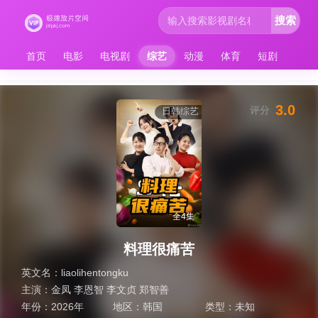
搜索
首页
电影
电视剧
综艺
动漫
体育
短剧
3.0
评分
日韩综艺
全4集
料理很痛苦
英文名：
liaolihentongku
主演：
金凤 李恩智 李文贞 郑智善
年份：
2026年
地区：
韩国
类型：
未知