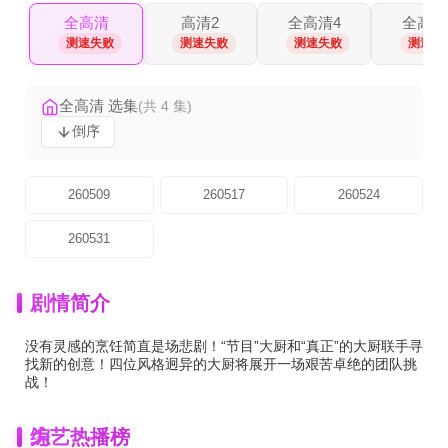
全高清
高清2
全高清4
全高清
测速失败
测速失败
测速失败
测速失
全高清 选集
(共 4 集)
倒序
260509
260517
260524
260531
剧情简介
没有灵感的烹饪简直是场悲剧！“节目”大厨和“真正”的大厨联手寻
找新的创意！四位风格迥异的大厨将展开一场艰苦卓绝的团队挑
战！
为
综艺热播榜