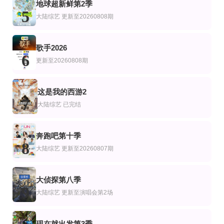
地球超新鲜第2季
半熟恋人第五季
脱口秀和Ta的朋友们 第3季
爱情岛(美国版)第8季
5
Ariana·Madix,Ciara·Miller,Tefi·Pessoa
大陆综艺
更新至20260808期
歌手2026
6
更新至20260808期
这是我的西游2
7
大陆综艺
已完结
奔跑吧第十季
8
大陆综艺
更新至20260807期
大侦探第八季
9
大陆综艺
更新至演唱会第2场
现在就出发第3季