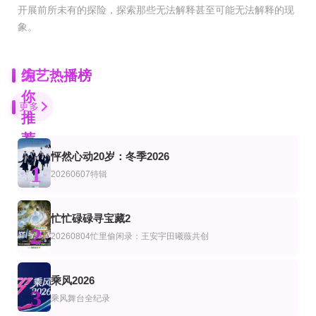
开展前所未有的探险，探索那些无法解释甚至可能无法解释的现
象。
为
综艺热播榜
你
更多
推
荐
怦然心动20岁：冬季2026
第9期
第8集完结
更新至20260801第9期
1
艺
综艺
韩综艺
20260607特辑
伟大的导游3
百万美元保姆
你钱我花独担旅行2026
全昭旻,崔丹尼尔,金大浩
金俊浩,张东民,刘世允,洪仁圭,김대희(金大熙)
第8集完结
更新至20260807期
第4期
忙忙碌碌寻宝藏2
艺
综艺
2
斯托克斯双胞胎
一饭封神2
野狗骨头，意犹未尽
20260804忙里偷闲录：王安宇田曦薇共创
Alan Chen Stokes,Alex Chen Stokes
谢霆锋,张勇,郑永麒,陈晓卿,李诞,屈雨瑜,杨艳彬,黎子安
宋威龙,张婧仪
已完结
第7期
第2期加更
乘风2026
艺
综艺
韩综艺
3
闪亮的日子
偶像派遣工作
一饭封神第二季
乘风舞台全纪录
王晨艺,谢兴阳,闫永强,陆虎,高秋梓,周英俊,陈梓童,俞更寅,赵让
暂无