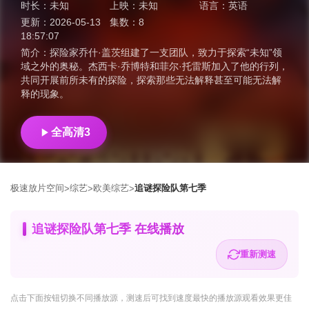
时长：
未知
上映：
未知
语言：
英语
更新：
2026-05-13
集数：
8
18:57:07
简介：
探险家乔什·盖茨组建了一支团队，致力于探索“未知”领
域之外的奥秘。杰西卡·乔博特和菲尔·托雷斯加入了他的行列，
共同开展前所未有的探险，探索那些无法解释甚至可能无法解
释的现象。
全高清3
极速放片空间
综艺
欧美综艺
追谜探险队第七季
>
>
>
追谜探险队第七季 在线播放
重新测速
点击下面按钮
切换不同播放源
，测速后可找到速度最快的播放源观看效果更佳