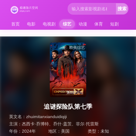
搜索
首页
电影
电视剧
综艺
动漫
体育
短剧
欧美综艺
第8期完结
追谜探险队第七季
英文名：
zhuimitanxianduidiqiji
主演：
杰西卡·乔博特、乔什·盖茨、菲尔·托雷斯
年份：
2024年
地区：
美国
类型：
未知