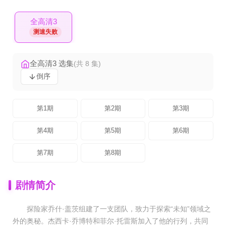
全高清3
测速失败
全高清3 选集
(共 8 集)
倒序
第1期
第2期
第3期
第4期
第5期
第6期
第7期
第8期
剧情简介
探险家乔什·盖茨组建了一支团队，致力于探索“未知”领域之
外的奥秘。杰西卡·乔博特和菲尔·托雷斯加入了他的行列，共同