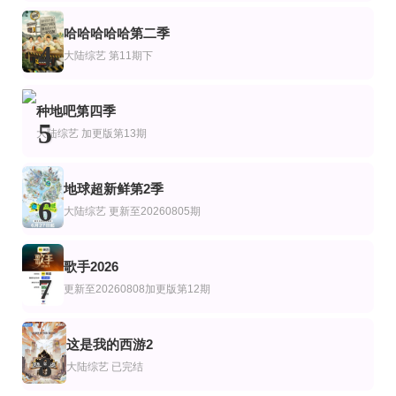
第6期
更新至第20260805期
第2期
哈哈哈哈哈第二季
艺
综艺
美综艺
4
中华才女风华录
我们的宿舍2
小人物说大
大陆综艺
第11期下
何炅
丽莎·尼尔森 塞缪尔·弗罗勒 玛丽亚·邦维尔 艾米莉亚·马特森 尤尔根·托尔松
更新至2026桃你喜欢IP互动嘉年华 田曦薇胡一天连线力推《天才，女友》
全10集
20260731第2期下
艺
综艺
陆综艺
种地吧第四季
2026桃你喜欢·爱奇艺717会员节——IP互动嘉年华
母胎单身恋爱大作战2
圆桌晚晴派
5
大陆综艺
加更版第13期
徐仁国,姜汉娜,李恩智,车正元
许戈辉,窦文涛,马家辉,周轶君,胡泳,景军
地球超新鲜第2季
6
大陆综艺
更新至20260805期
歌手2026
7
更新至20260808加更版第12期
这是我的西游2
8
大陆综艺
已完结