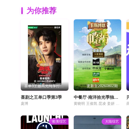
为你推荐
喜单3王越高光纯享打包看
更新至20260802期
喜剧之王单口季第3季
中餐厅·南洋拾光季独家直拍
庞博
黄晓明 王俊凯 昆凌 姜妍 靳梦佳 张雅琪 林述巍
欧美综艺
大陆综艺