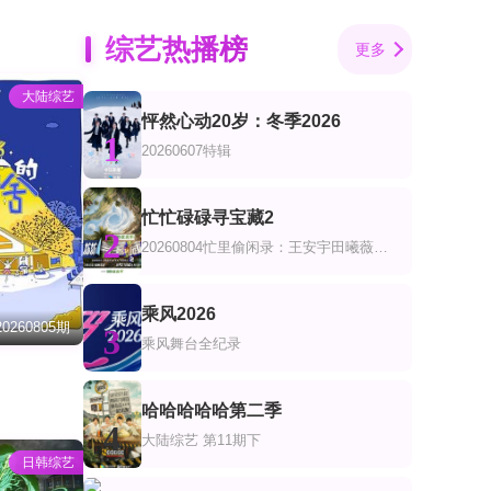
综艺热播榜
更多
大陆综艺
怦然心动20岁：冬季2026
1
20260607特辑
忙忙碌碌寻宝藏2
2
20260804忙里偷闲录：王安宇田曦薇共创
乘风2026
260805期
3
乘风舞台全纪录
哈哈哈哈哈第二季
4
大陆综艺
第11期下
日韩综艺