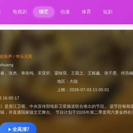
影
电视剧
综艺
动漫
体育
短剧
 创新声 / 华乐无双
shuang
宇春
、
张杰
、
单依纯
、
宋亚轩
、
梁咏琪
、
王菀之
、
王栎鑫
、
张子墨
、
何浩
地区：
大陆
上映：
2026-07-03 11:05:01
3 16:00:17
》是浙江卫视、中央宣传部电影卫星频道联合推出的节目。 该节目每期嘉
辑，并直通国家级文艺舞台。 节目计划于2026年第二季度周六黄金档
全高清7