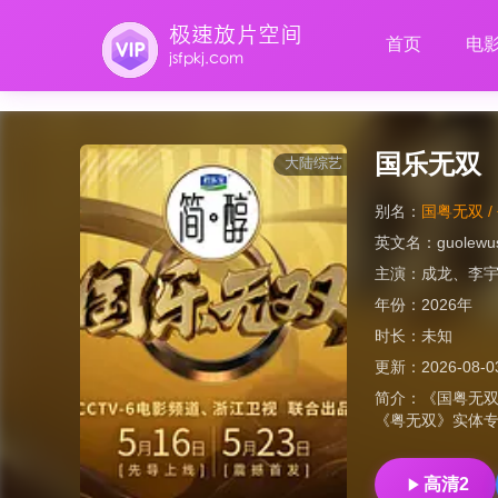
首页
电
国乐无双
大陆综艺
别名：
国粤无双 /
英文名：
guolewu
主演：
成龙
、
李
年份：
2026年
时长：
未知
更新：
2026-08-0
简介：
《国粤无双
《粤无双》实体专
高清2