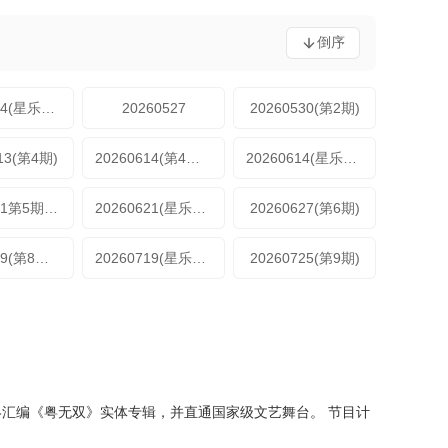
倒序
20260524(星乐秀第1期)
20260527
20260530(第2期)
13(第4期)
20260614(第4期纯享版)
20260614(星乐秀第4期)
20260621第5期舞台纯享
20260621(星乐秀第5期)
20260627(第6期)
20260719(第8期纯享版)
20260719(星乐秀第8期)
20260725(第9期)
终汇编《粤无双》实体专辑，并直通国家级文艺舞台。 节目计