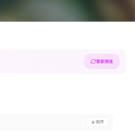
重新测速
倒序