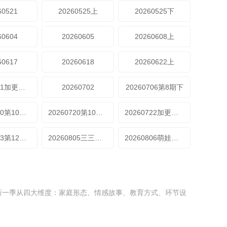
60521
20260525上
20260525下
60604
20260605
20260608上
60617
20260618
20260622上
20260701加更版第7期
20260702
20260706第8期下
20260720第10期上
20260720第10期下
20260722加更版第10期
20260803第12期上
20260805三三力安扎染
20260806萌娃当家第12期
。新一季从四大维度：家庭形态、情感故事、教育方式、环节设