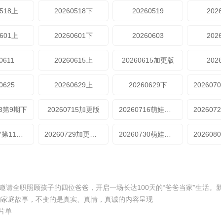
0518上
20260518下
20260519
202
0601上
20260601下
20260603
202
0611
20260615上
20260615加更版
202
0625
20260629上
20260629下
13第9期下
20260715加更版
20260716萌娃当家
20260727第11期下
20260729加更版第11期
20260730萌娃当家第11期
邀请全职照顾孩子的四位爸爸，开启一场长达100天的“爸爸当家”生活
的家庭故事，不变的是真实、真情，真诚的内容呈现
片单