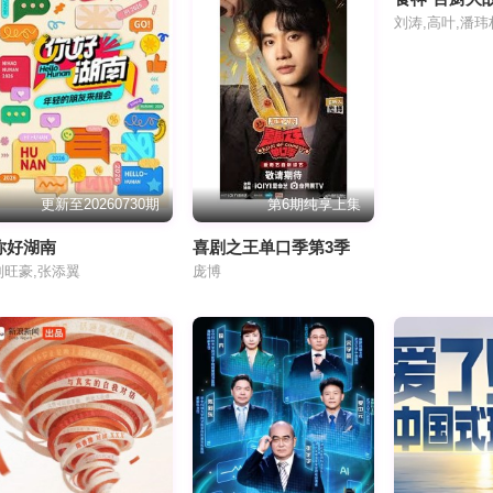
更新至20260730期
第6期纯享上集
你好湖南
喜剧之王单口季第3季
刘旺豪,张添翼
庞博