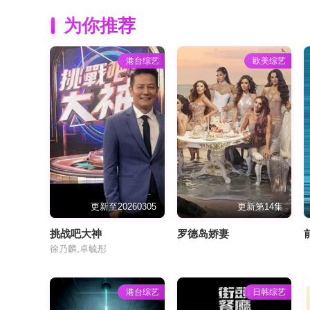
为你推荐
港台综艺
欧美综艺
更新至20260305
更新第14集
挑战吧大神
罗德岛娇妻
徐乃麟,卓毓彤
港台综艺
日韩综艺