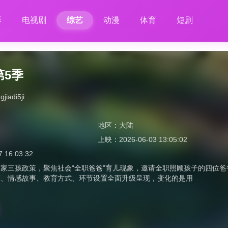
影
电视剧
综艺
动漫
体育
短剧
第5季
jiadi5ji
地区：
大陆
上映：
2026-06-03 13:05:02
7 16:03:32
家三孩政策，聚焦社会“全职爸爸”育儿现象，邀请全职照顾孩子的四位爸爸
态、情感故事、教育方式、环节设置全面升级呈现，变化的是用