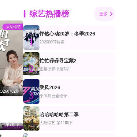
综艺热播榜
更多
大陆综艺
怦然心动20岁：冬季2026
1
20260607特辑
忙忙碌碌寻宝藏2
2
宝藏挖呀挖第7期
乘风2026
0260702期
3
乘风舞台全纪录
哈哈哈哈哈第二季
4
大陆综艺
第11期下
第7期下
大陆综艺
战