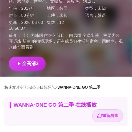
镇
、
赖冠霖
、
尹智圣
、
黄旼炫
、
裴珍映
、
河成云
年份：
2017年
地区：
韩国
类型：
未知
时长：
80分钟
上映：
未知
语言：
韩语
更新：
2026-06-03
集数：
12
10:58:07
简介：
《 》为韩国 的综艺节目，由男团 全员出演，主要为公
开 录制新曲 的拍摄现场，还有成员们生活的宿舍，同时也让观
众能全面看到
全高清3
极速放片空间
综艺
日韩综艺
WANNA·ONE GO 第二季
>
>
>
WANNA·ONE GO 第二季 在线播放
重新测速