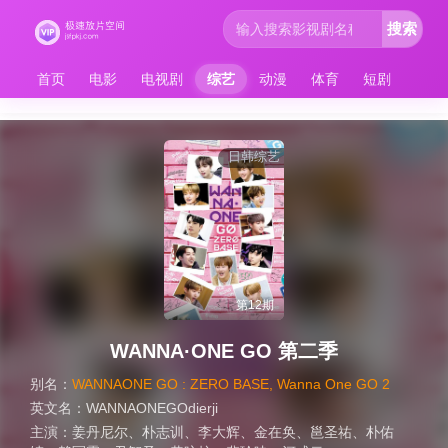
搜索
首页
电影
电视剧
综艺
动漫
体育
短剧
日韩综艺
第12期
WANNA·ONE GO 第二季
别名：
WANNAONE GO : ZERO BASE, Wanna One GO 2
英文名：
WANNAONEGOdierji
主演：
姜丹尼尔
、
朴志训
、
李大辉
、
金在奂
、
邕圣祐
、
朴佑