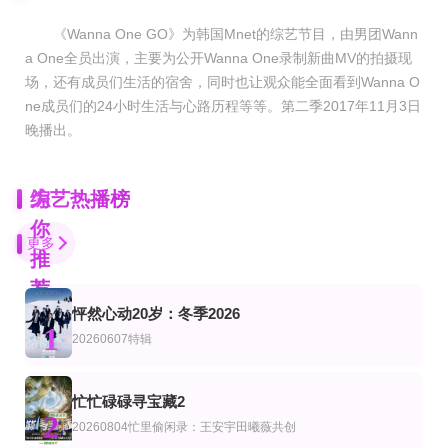
《Wanna One GO》为韩国Mnet的综艺节目，由男团Wann
a One全员出演，主要为公开Wanna One录制新曲MV的拍摄现
场，还有成员们生活的宿舍，同时也让观众能全面看到Wanna O
ne成员们的24小时生活与心路历程等等。
第二季2017年11月3日
晚播出。
为
综艺热播榜
你
更多
推
荐
怦然心动20岁：冬季2026
更新至20260806期
更新至第02期
更新20260806母带2第4期下
1
艺
综艺
陆综艺
20260607特辑
喜剧之王单口季第三季
要不要去吃碗泡面？
姐姐当家2
庞博,郭麒麟,黄渤,马思纯
金南佶,朱智勋,刘在石
第8期
更新至06集
第15期完结
忙忙碌碌寻宝藏2
综艺
美综艺
2
短剧X家族
血之游戏X
罗杰叔叔秀第四季
20260804忙里偷闲录：王安宇田曦薇共创