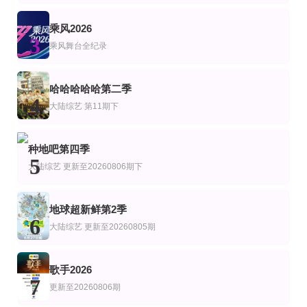
李尚敏,洪榛浩,박지민,곽범,서출구,하승진
Nigel Ng
更新至第20260805期
第6集完结
20260803第8期加更
乘风2026
艺
综艺
陆综艺
3
我们的宿舍2
连接音乐WIFI
天赐的声音第七季
乘风舞台全纪录
何炅
陈楚生,陈欢,管乐,黄霄云,黄子弘凡,欢子,金志文,穆祉丞,欧阳娜娜,孙楠,王铮亮,
更新至20260806期姐姐的母带2第4期下
第20260711期
第3期
哈哈哈哈哈第二季
姐姐当家第二季
大庸青春芒果演唱会
梅绽芳华·中国戏剧梅花奖艺术家口述史
4
大陆综艺
第11期下
沈梦辰,齐思钧,郑方一
第20260601期六一晚会
连载中 连载到14期
第13期(五)
艺
综艺
种地吧第四季
超敢好奇夜
忙忙碌碌寻宝藏第二季
热血街舞团
5
杨迪,庞博,王安宇,田曦薇,武艺
鹿晗,陈伟霆,宋茜,王嘉尔
大陆综艺
更新至20260806期下
地球超新鲜第2季
6
大陆综艺
更新至20260805期
歌手2026
7
更新至20260806期