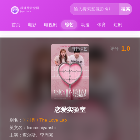
搜索
首页
电影
电视剧
综艺
动漫
体育
短剧
1.0
评分
日韩综艺
已完结
恋爱实验室
别名：
애라원 / The Love Lab
英文名：
lianaishiyanshi
主演：
查尔斯
、
李周宪