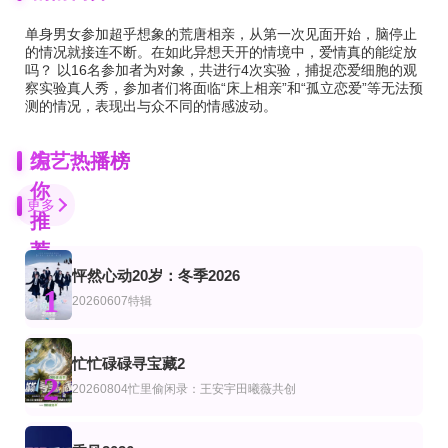
单身男女参加超乎想象的荒唐相亲，从第一次见面开始，脑停止
的情况就接连不断。在如此异想天开的情境中，爱情真的能绽放
吗？ 以16名参加者为对象，共进行4次实验，捕捉恋爱细胞的观
察实验真人秀，参加者们将面临“床上相亲”和“孤立恋爱”等无法预
测的情况，表现出与众不同的情感波动。
为
综艺热播榜
你
更多
推
荐
怦然心动20岁：冬季2026
更新至第03集
第10期完结
更新至06集
1
艺
综艺
美综艺
20260607特辑
2020湖南卫视中秋之夜
最后通牒：不结就分第四季
卧底厨神
何炅,秦岚,范丞丞,张晨光,尚雯婕,马天宇
金喜泰,郑智善,权圣晙,金风
忙忙碌碌寻宝藏2
更新至第2集
更新至20241201期
第25集
2
艺
综艺
美综艺
20260804忙里偷闲录：王安宇田曦薇共创
香港小姐湘遇记
忙忙碌碌寻宝藏
Tastys正在大放异彩.第二季
汤盈盈,黄嘉雯,陈懿德
田曦薇,王安宇,杨迪,万妮达,武艺,孙阳,庞博
完结
第1集完结
第12期