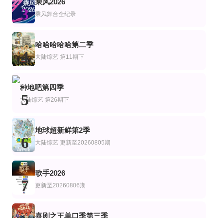
乘风2026
艺
综艺
陆综艺
3
怪奇谜案限时破第二季
八仙过海
打榜日记
乘风舞台全纪录
李龙真,朴成奎,李惠利,金道勋,刘知珉,愼嘉庀
李希侃,陆定昊,秦奋,周锐,钱正昊
第1期陪看上
第1期
第4期
哈哈哈哈哈第二季
艺
综艺
4
心动的信号第9季
我剩下的恋爱
野狗骨头，意犹未尽
大陆综艺
第11期下
薛凯琪,杨超越,代旭,杜海涛,张纯烨
李世荣,郑容和,李硕珉,崔叡娜
宋威龙,张婧仪
第4期
第2集
连载中 连载到2期
艺
综艺
陆综艺
种地吧第四季
GNZ48十周年《拾忆》纪念片
时尚芭莎.闲聊
家乡美食大赛
5
大陆综艺
第26期下
黄晓明 李维嘉 沈梦辰 王霏霏 孟佳 金莎 孙丞潇 李斯丹妮 敖子逸 林述巍 董克平
地球超新鲜第2季
6
大陆综艺
更新至20260805期
歌手2026
7
更新至20260806期
喜剧之王单口季第三季