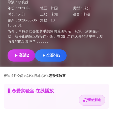
导演：
李真姝
年份：
2026年
地区：
韩国
类型：
未知
时长：
未知
上映：
未知
语言：
韩语
更新：
2026-08-06
集数：
10
16:02:01
简介：
单身男女参加超乎想象的荒唐相亲，从第一次见面开
始，脑停止的情况就接连不断。在如此异想天开的情境中，爱
情真的能绽放吗？ ; ; ; ; ; ;
高清2
全高清3
极速放片空间
综艺
日韩综艺
恋爱实验室
>
>
>
恋爱实验室 在线播放
重新测速