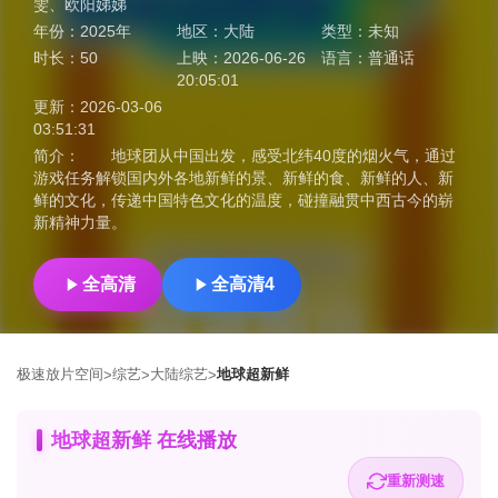
雯
、
欧阳娣娣
年份：
2025年
地区：
大陆
类型：
未知
时长：
50
上映：
2026-06-26
语言：
普通话
20:05:01
更新：
2026-03-06
03:51:31
简介：
地球团从中国出发，感受北纬40度的烟火气，通过
游戏任务解锁国内外各地新鲜的景、新鲜的食、新鲜的人、新
鲜的文化，传递中国特色文化的温度，碰撞融贯中西古今的崭
新精神力量。
全高清
全高清4
极速放片空间
综艺
大陆综艺
地球超新鲜
>
>
>
地球超新鲜 在线播放
重新测速