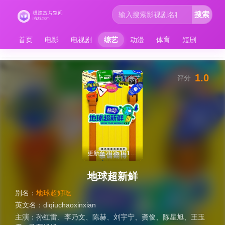
搜索
首页
电影
电视剧
综艺
动漫
体育
短剧
1.0
评分
大陆综艺
更新至20251013期
地球超新鲜
别名：
地球超好吃
英文名：
diqiuchaoxinxian
主演：
孙红雷
、
李乃文
、
陈赫
、
刘宇宁
、
龚俊
、
陈星旭
、
王玉