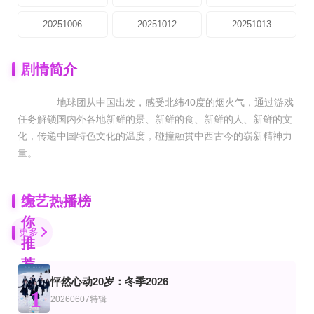
20251006
20251012
20251013
剧情简介
地球团从中国出发，感受北纬40度的烟火气，通过游戏
任务解锁国内外各地新鲜的景、新鲜的食、新鲜的人、新鲜的文
化，传递中国特色文化的温度，碰撞融贯中西古今的崭新精神力
量。
为
综艺热播榜
你
更多
推
荐
怦然心动20岁：冬季2026
追梦深蓝
更新至20260806下饭纯享
连载中 连载到4集
1
艺
陆综艺
20260607特辑
第15届全国海洋知识竞赛总决赛
食神·百厨大战
密室大逃脱大神版第八季