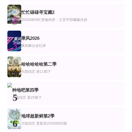
刘涛,高叶,潘玮柏,蔡昊,周晓燕
火树,郭文韬,曹恩齐,刘小怂,李晋晔
忙忙碌碌寻宝藏2
20260731第2期 丁真为开业苦练潮汕话
连载中 连载到14期
第8集完结
2
艺
综艺
美综艺
20260804忙里偷闲录：王安宇田曦薇共创
宇宙帮帮忙
忙忙碌碌寻宝藏第二季
摇滚兄弟私生活第三季
张颜齐,丁真珍珠,井胧,余宇涵
杨迪,庞博,王安宇,田曦薇,武艺
第4集
第2期下
第20260618期
乘风2026
艺
综艺
陆综艺
3
中国古代悲情战神
心动双重奏
2026端午奇妙游
乘风舞台全纪录
罗一舟 罗一舟
第3期
更新至第20260805期
连载中 连载到2期
哈哈哈哈哈第二季
艺
综艺
陆综艺
4
生活的N次方 第2季
普法剧场
家乡美食大赛
大陆综艺
第11期下
宋丹丹,王子文,赵宝刚,朱雨辰,高露,白百何,贺刚,任重
黄晓明 李维嘉 沈梦辰 王霏霏 孟佳 金莎 孙丞潇 李斯丹妮 敖子逸 林述巍 董克平
更新至20260731期
第17期完结
更新至20260712
艺
综艺
种地吧第四季
密室大逃脱第8季大神版
明星大侦探之明侦探学院第1季
我来到你的家乡
5
大陆综艺
第25期下
大张伟,许凯,周笔畅,彭昱畅,张真源,陈哲远
蒲熠星,周峻纬,唐九洲,齐思钧,石凯,郭文韬,邵明明
地球超新鲜第2季
6
大陆综艺
更新至20260805期