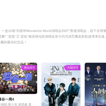
一连16场“刘德华Wonderful World演唱会2007”香港演唱会，创
舞” “卖肌”又“卖命”精采绝伦的演唱会至今仍为演艺圈及影歌迷津津乐道
收藏的最佳纪念品！
港台综艺
大陆综艺
更新至第7集
爆谷一周4
谷德昭,陈小东,谢君豪,葛民辉,江熚生,谷垣健治,许学文,伍允龙,罗耀辉,杨乐文,王智德,何启华,麦天枢,白只,戴玉麒,谢咏欣,林嘉欣,钱裕扬,香胤宅,骆振伟