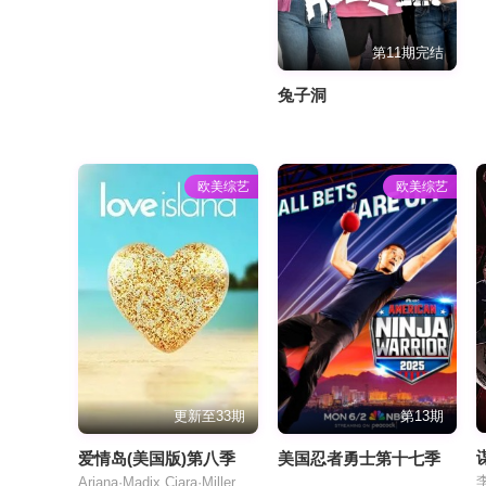
第11期完结
兔子洞
欧美综艺
欧美综艺
更新至33期
第13期
爱情岛(美国版)第八季
美国忍者勇士第十七季
Ariana·Madix,Ciara·Miller,Tefi·Pessoa