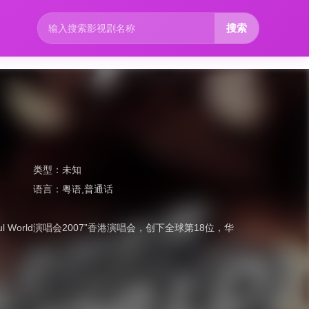
搜索
类型：
未知
语言：
粤语,普通话
l World演唱会2007”香港演唱会，创下全球第18位，华