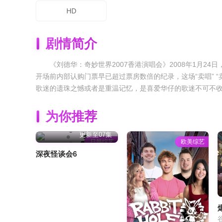
HD
剧情简介
《刘德华：奇妙世界2007香港演唱会》2008年1月24日，
开场前内部认购门票早已超过票房数倍的纪录，这场“卖唱” “卖
歌迷的遗珠之憾或者是重温记忆，是喜爱华仔的歌迷不可不
为你推荐
更新至07集
日韩综艺
欧美综艺
深夜怪谈会6