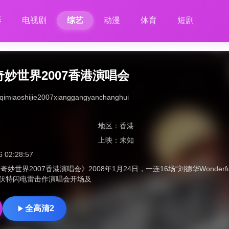
影
电视剧
综艺
动漫
体育
短剧
妙世界2007香港演唱会
aqimiaoshijie2007xianggangyanchanghui
地区：
香港
上映：
未知
6 02:28:57
妙世界2007香港演唱会》2008年1月24日，一连16场“刘德华Wonderfu
0伏特闪电雷击作演唱会开场及
全高清2