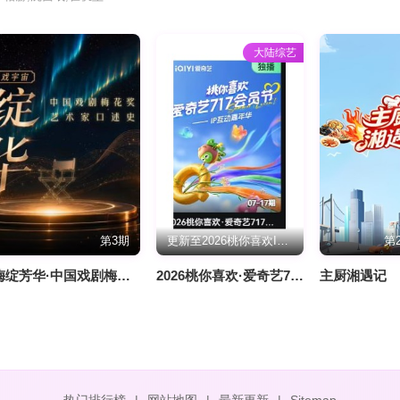
大陆综艺
第3期
更新至2026桃你喜欢IP互动嘉年华 田曦薇胡一天连线力推《天才，女友》
第2
梅绽芳华·中国戏剧梅花奖艺术家口述史
2026桃你喜欢·爱奇艺717会员节——IP互动嘉年华
主厨湘遇记