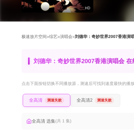
HD
极速放片空间
综艺
演唱会
刘德华：奇妙世界2007香港演
>
>
>
刘德华：奇妙世界2007香港演唱会 
点击下面按钮
切换不同播放源
，测速后可找到速度最快的播
全高清
全高清2
测速失败
测速失败
全高清 选集
(共 1 集)