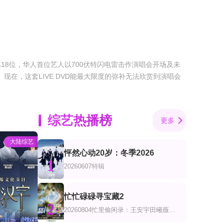
下全球第18位，华人首位艺人以700伏特闪电雷击作演唱会开场及未
。现在，这套LIVE DVD能最大限度的弥补无法欣赏到演唱会
综艺热播榜
更多
大陆综艺
怦然心动20岁：冬季2026
1
20260607特辑
忙忙碌碌寻宝藏2
2
20260804忙里偷闲录：王安宇田曦薇共创