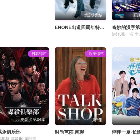
第2期完结
已
ENONE出道四周年特别专场全记录
奇妙的汉字
洪洋,张一清,李
日韩综艺
欧美综艺
更新至第04集
第2集
谋杀俱乐部
时尚芭莎.闲聊
怦怦一夏·长
李相赫,沈昌珉,崔杋圭