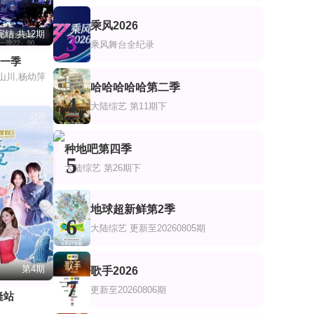
乘风2026
完结 共12期
3
乘风舞台全纪录
第一季
山川,杨幼萍
哈哈哈哈哈第二季
4
大陆综艺
第11期下
种地吧第四季
5
大陆综艺
第26期下
地球超新鲜第2季
6
大陆综艺
更新至20260805期
第4期
歌手2026
7
更新至20260806期
隆站