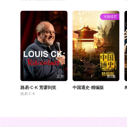
大陆综艺
正片
第5集
路易·C·K 荒谬到笑
中国通史·精编版
路易·C·K