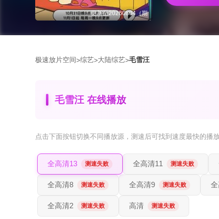
更新至20260804（期
极速放片空间
综艺
大陆综艺
毛雪汪
>
>
>
毛雪汪 在线播放
点击下面按钮
切换不同播放源
，测速后可找到速度最快的播
全高清13
全高清11
测速失败
测速失败
全高清8
全高清9
全
测速失败
测速失败
全高清2
高清
测速失败
测速失败