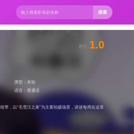
搜索
1.0
评分
类型：
未知
语言：
普通话
纽带，以“毛雪汪之家”为主要拍摄场景，讲述每周在这里