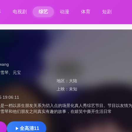
影
电视剧
综艺
动漫
体育
短剧
wang
李雪琴
、
元宝
地区：
大陆
上映：
未知
5 19:06:11
是一档以原生朋友关系为切入点的场景化真人秀综艺节目。节目以友情为
李雪琴和他们朋友之间真实有趣的故事，在嬉笑中撕开生活日常
全高清11