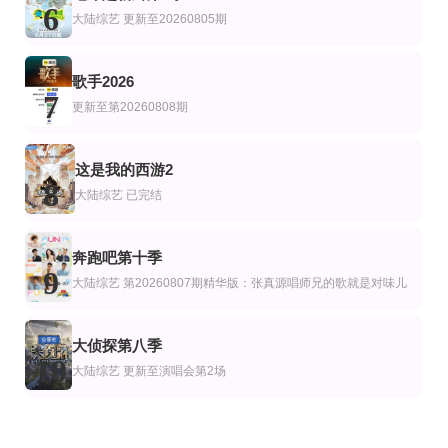
6
大陆综艺
更新至20260805期
歌手2026
7
更新至第20260808期
这是我的西游2
8
大陆综艺
已完结
奔跑吧第十季
9
大陆综艺
第20260807期精华版：张真源唱师兄的歌就是对味儿
大侦探第八季
10
大陆综艺
更新至演唱会第2场