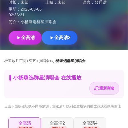
时长：
未知
上映：
未知
语言：
普通话
更新：
2026-03-06
02:36:31
简介：
小杨臻选群星演唱会
全高清
全高清2
极速放片空间
综艺
演唱会
小杨臻选群星演唱会
>
>
>
小杨臻选群星演唱会 在线播放
重新测速
点击下面按钮
切换不同播放源
，测速后可找到速度最快的播放源观看效果更佳
全高清
全高清2
全高清4