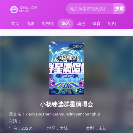
搜索
首页
电影
电视剧
综艺
动漫
体育
短剧
演唱会
HD
小杨臻选群星演唱会
英文名：
xiaoyangzhenxuanqunxingyanchanghui
主演：
年份：
2023年
地区：
大陆
类型：
未知