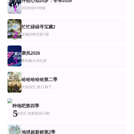
怦然心动20岁：冬季2026
第04期
20260701第3期
已完结
1
艺
综艺
美综艺
20260607特辑
典籍里的湖湘名人第二季
炽夏角色番综·炽热的夏天
天桥骄子第十二季
海迪·克卢姆 Heidi Klum,蒂姆·古恩 Tim Gunn,尼娜·加西亚 Nina Garcia,扎克·珀森
更新至20260808第2期
第17期完结
忙忙碌碌寻宝藏2
连载中 连载到6集
艺
综艺
陆综艺
2
耀眼角色番综·耀眼一夏
明星大侦探之明侦探学院第1季
宝藏挖呀挖第7期
密室大逃脱大神版第八季
关晓彤 李昀锐 毛俊杰 边天扬 王翰闻 高秋梓
蒲熠星,周峻纬,唐九洲,齐思钧,石凯,郭文韬,邵明明
火树,郭文韬,曹恩齐,刘小怂,李晋晔
已完结 共10期
第1集
更新至第1期
乘风2026
艺
综艺
美综艺
3
心动的味道
荒野求生全明星第九季
老大哥(美版)第二十八季
乘风舞台全纪录
沈凌,余声
陈晓怡 Julie Chen
更新至20260808(一饭小馆第2期)
更新至第20260806期
更新至20260802期纯享版
哈哈哈哈哈第二季
艺
综艺
4
一饭封神2026
欧耶一级棒
天籁与少年
大陆综艺
第11期下
欧汉声,张立东,林襄
第7集
更新至07集
更新第31集
艺
综艺
美综艺
种地吧第四季
〈诗经〉有佳人
深夜怪谈会第6季
美国达人第五季
5
大陆综艺
加更版第13期
金九拉,金淑,金浩英
珊农·奥斯博内,霍伊·曼德尔,皮尔斯·摩根
地球超新鲜第2季