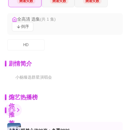
测速失败
测速失败
测速失败
全高清 选集
(共 1 集)
倒序
HD
剧情简介
小杨臻选群星演唱会
为
综艺热播榜
你
更多
推
荐