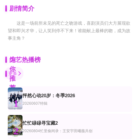
剧情简介
这是一场前所未见的死亡之吻游戏，喜剧演员们大方展现欲
望和即兴才华，让人笑到停不下来！谁能献上最棒的吻，成为故
事主角？
为
综艺热播榜
你
更多
推
荐
怦然心动20岁：冬季2026
更新至32期
更新至20260806期合伙人手记
更新至第1集
1
艺
综艺
韩综艺
20260607特辑
爱情岛(美国版)第8季
中餐厅·南洋拾光季
最终餐桌
Ariana·Madix,Ciara·Miller,Tefi·Pessoa
黄晓明,王俊凯,昆凌,靳梦佳,张雅琪,林述巍,戴军,瞿颖,汪涵,尹浩宇,袁一琦
第11期完结
更新至02期
第9期
忙忙碌碌寻宝藏2
艺
综艺
韩综艺
2
兔子洞
美国忍者勇士第十八季
伟大的导游3
20260804忙里偷闲录：王安宇田曦薇共创
全昭旻,崔丹尼尔,金大浩