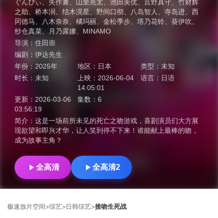
ぐんぴぃ
、
矢作兼
、
山里亮太
、
池田美优
、
宫野真守
、
竹财辉
之助
、
桥本润
、
结木滉星
、
野间口彻
、
八岛智人
、
寺岛进
、
西
冈德马
、
八木奈奈
、
橘玛丽
、
金松季步
、
塔乃花铃
、
葵伊吹
、
纱仓真菜
、
月乃露娜
、
MINAMO
导演：
住田崇
编剧：
伊达先生
年份：
2025年
地区：
日本
类型：
未知
时长：
未知
上映：
2026-06-04
语言：
日语
14:05:01
更新：
2026-03-06
集数：
6
03:56:19
简介：
这是一场前所未见的死亡之吻游戏，喜剧演员们大方展
现欲望和即兴才华，让人笑到停不下来！谁能献上最棒的吻，
成为故事主角？
全高清
全高清2
极速放片空间
综艺
日韩综艺
接吻生死战
>
>
>