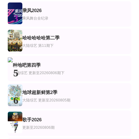
第5集
第4期
宿舍不熄灯第11期
乘风2026
艺
综艺
3
中国通史·精编版
GNZ48十周年《拾忆》纪念片
我们的宿舍,归心季
乘风舞台全纪录
第04期
已完结
连载中 连载到2期
艺
综艺
陆综艺
典籍里的湖湘名人第二季
周六夜现场韩国版第四季
家乡美食大赛
哈哈哈哈哈第二季
申东烨
黄晓明 李维嘉 沈梦辰 王霏霏 孟佳 金莎 孙丞潇 李斯丹妮 敖子逸 林述巍 董克平
4
大陆综艺
第11期下
更新至20260803期
更新至04集
更新20260806母带2第4期下
艺
综艺
陆综艺
快乐老家
爱情盲选：阿根廷篇第2季
姐姐当家2
种地吧第四季
孙浩 李静 戴军 李维嘉 沈凌 吴昕 武艺 高旭
5
大陆综艺
更新至20260806期下
地球超新鲜第2季
6
大陆综艺
更新至20260805期
歌手2026
7
更新至20260806期