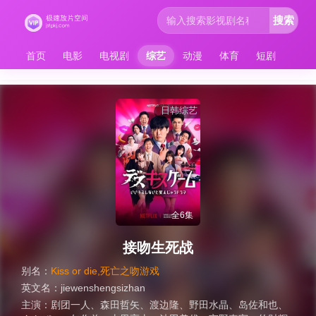
搜索
首页
电影
电视剧
综艺
动漫
体育
短剧
日韩综艺
全6集
接吻生死战
别名：
Kiss or die,死亡之吻游戏
英文名：
jiewenshengsizhan
主演：
剧团一人
、
森田哲矢
、
渡边隆
、
野田水晶
、
岛佐和也
、