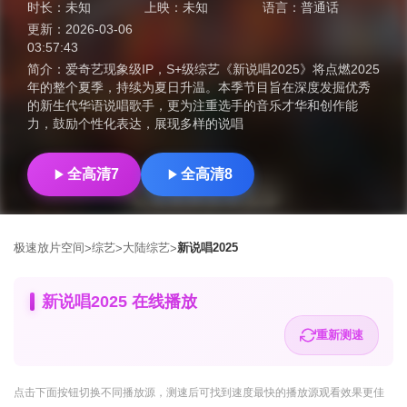
时长：
未知
上映：
未知
语言：
普通话
更新：
2026-03-06
03:57:43
简介：
爱奇艺现象级IP，S+级综艺《新说唱2025》将点燃2025
年的整个夏季，持续为夏日升温。本季节目旨在深度发掘优秀
的新生代华语说唱歌手，更为注重选手的音乐才华和创作能
力，鼓励个性化表达，展现多样的说唱
全高清7
全高清8
极速放片空间
综艺
大陆综艺
新说唱2025
>
>
>
新说唱2025 在线播放
重新测速
点击下面按钮
切换不同播放源
，测速后可找到速度最快的播放源观看效果更佳