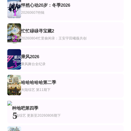
怦然心动20岁：冬季2026
第4期
更新至20260806期合伙人手记
更新20260804忙里偷闲录第7期：王安宇
1
艺
综艺
陆综艺
20260607特辑
GNZ48十周年《拾忆》纪念片
中餐厅·南洋拾光季
忙忙碌碌寻宝藏·双人成行季
黄晓明,王俊凯,昆凌,靳梦佳,张雅琪,林述巍,戴军,瞿颖,汪涵,尹浩宇,袁一琦
杨迪,庞博,武艺,田曦薇,王安宇,黄子弘凡,李维嘉,黄明昊,胡一天,吴昕,孙阳,孙阳 Sun
第2集
完结
忙忙碌碌寻宝藏2
更新至20260802
艺
综艺
美综艺
2
伊抹风味
ForLoveofLiberty：TheStoryofAmerica'sBlackPatriots
20260804忙里偷闲录：王安宇田曦薇共创
财经透视
20260731第2期 丁真为开业苦练潮汕话
第4集
已完结 共12期
艺
综艺
陆综艺
乘风2026
宇宙帮帮忙
新钥匙
我是未来第二季
3
张颜齐,丁真珍珠,井胧,余宇涵
Shōhei Osada,Shun Matsuo,Soshina
池子,李锐,熊梓淇,刘承林
乘风舞台全纪录
更新至20260803期
更新至第7集
第1期完结
艺
综艺
陆综艺
快乐老家
爆谷一周4
驶向她的春天
哈哈哈哈哈第二季
4
孙浩 李静 戴军 李维嘉 沈凌 吴昕 武艺 高旭
谷德昭,陈小东,谢君豪,葛民辉,江熚生,谷垣健治,许学文,伍允龙,罗耀辉,杨乐文,王智
大陆综艺
第11期下
第4期完结
连载中 连载到2期
更新至第6期
艺
综艺
陆综艺
与海洋共舞
家乡美食大赛
卧底厨神
种地吧第四季
黄晓明 李维嘉 沈梦辰 王霏霏 孟佳 金莎 孙丞潇 李斯丹妮 敖子逸 林述巍 董克平
5
金喜泰,郑智善,权圣晙,金风
大陆综艺
更新至20260806期下