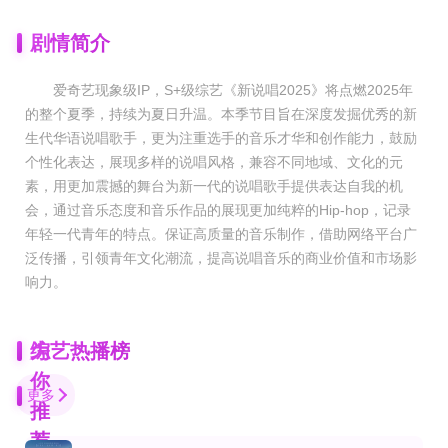
剧情简介
爱奇艺现象级IP，S+级综艺《新说唱2025》将点燃2025年
的整个夏季，持续为夏日升温。本季节目旨在深度发掘优秀的新
生代华语说唱歌手，更为注重选手的音乐才华和创作能力，鼓励
个性化表达，展现多样的说唱风格，兼容不同地域、文化的元
素，用更加震撼的舞台为新一代的说唱歌手提供表达自我的机
会，通过音乐态度和音乐作品的展现更加纯粹的Hip-hop，记录
年轻一代青年的特点。保证高质量的音乐制作，借助网络平台广
泛传播，引领青年文化潮流，提高说唱音乐的商业价值和市场影
响力。
为
综艺热播榜
你
更多
推
荐