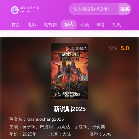
搜索
首页
电影
电视剧
综艺
动漫
体育
短剧
5.0
评分
大陆综艺
更新至20250824期
新说唱2025
英文名：
xinshuochang2025
主演：
黄子韬
、
严浩翔
、
万妮达
、
谢锐韬
、
张砚拙
年份：
2025年
地区：
大陆
类型：
未知