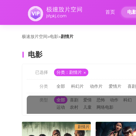
首页
电
极速放片空间
电影
剧情片
>
>
电影
已选择
分类：剧情片
分类
全部
科幻片
动作片
爱情片
喜剧
类型
全部
喜剧
爱情
恐怖
动作
科幻
运动
农村
儿童
网络电影
地区
全部
大陆
香港
台湾
美国
法国
剧情片
年份
全部
2026
2025
2024
2023
202