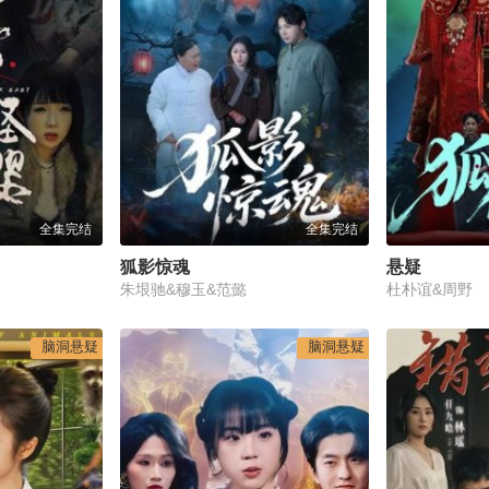
全集完结
全集完结
狐影惊魂
悬疑
朱垠驰&穆玉&范懿
杜朴谊&周野
脑洞悬疑
脑洞悬疑