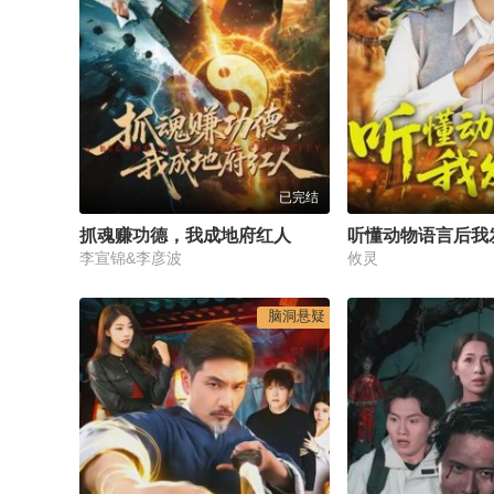
已完结
抓魂赚功德，我成地府红人
听懂动物语言后我
李宣锦&李彦波
攸灵
脑洞悬疑