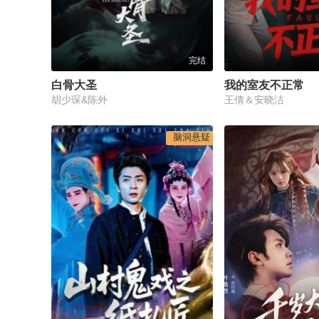
完结
白骨大圣
我的室友不正常
胡少琛&陈外
王倩＆安晓洁
脑洞悬疑