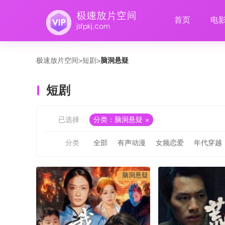
首页
电
极速放片空间
短剧
脑洞悬疑
>
>
短剧
已选择
分类：脑洞悬疑
分类
全部
有声动漫
女频恋爱
年代穿越
脑洞悬疑