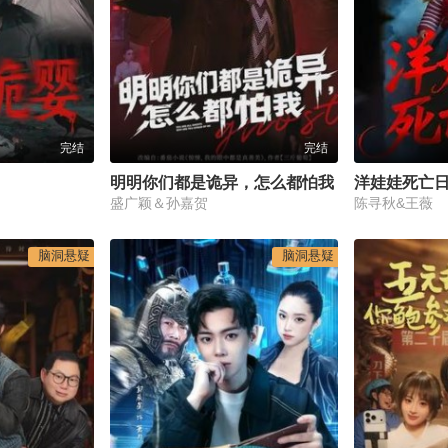
完结
完结
明明你们都是诡异，怎么都怕我
洋娃娃死亡
盛广颖＆孙嘉贺
陈寻秋&王薇
脑洞悬疑
脑洞悬疑