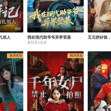
完结
完结
扎纸人
我在现代助爷爷异界登基
五元拼好饭
黄则灵&辰星
脑洞悬疑
脑洞悬疑