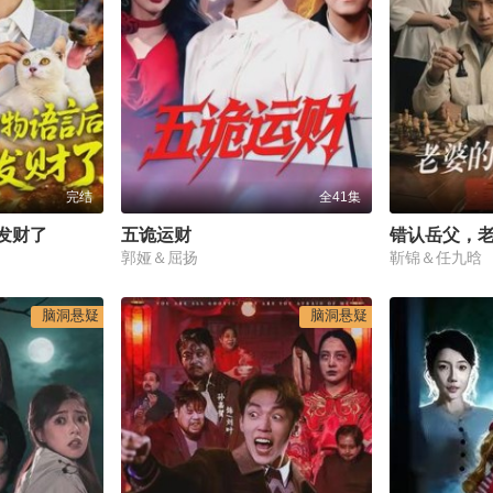
完结
全41集
发财了
五诡运财
郭娅＆屈扬
靳锦＆任九晗
脑洞悬疑
脑洞悬疑