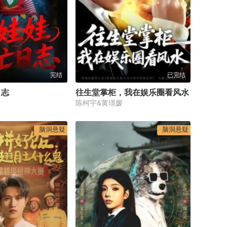
完结
已完结
日志
往生堂掌柜，我在娱乐圈看风水
陈柯宇&黄璟媛
脑洞悬疑
脑洞悬疑