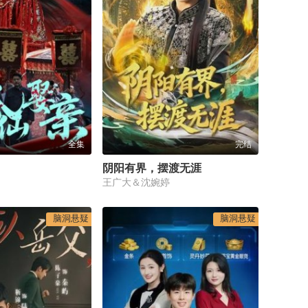
全集
完结
阴阳有界，摆渡无涯
王广大＆沈婉婷
脑洞悬疑
脑洞悬疑