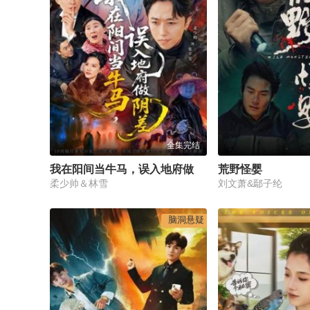
全集完结
我在阳间当牛马，误入地府做阴差
荒野怪婴
柔少帅＆林雪
刘文萧&鄢子纶
脑洞悬疑