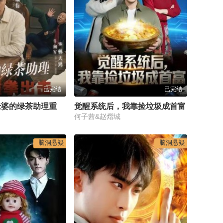
已完结
已完结
错认岳父，老婆的绿茶助理重拳出击
觉醒系统后，我靠捡垃圾成首富
何子茜&赵熠城
脑洞悬疑
脑洞悬疑