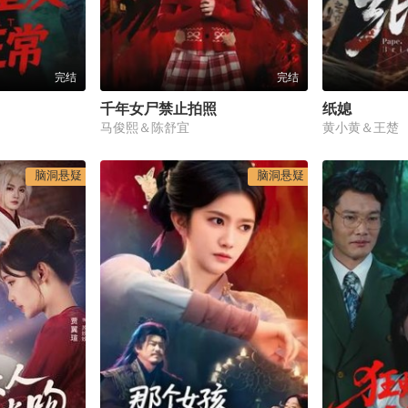
完结
完结
千年女尸禁止拍照
纸媳
马俊熙＆陈舒宜
黄小黄＆王楚
脑洞悬疑
脑洞悬疑