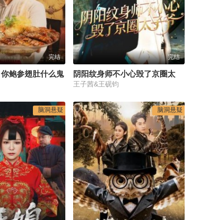
完结
完结
，你鲍参翅肚什么鬼
阴阳纹身师不小心毁了京圈太子爷
王子茜&王砚钧
脑洞悬疑
脑洞悬疑