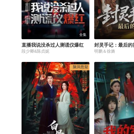
全集
直播我说没杀过人测谎仪爆红
封灵手记：最后的
段少卿&陈贞妮
明鹏＆徐旖
脑洞悬疑