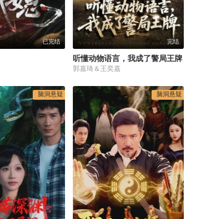
已完结
完结
听懂动物语言，我成了警局王牌
郭嘉琦＆王奕嘉
脑洞悬疑
脑洞悬疑