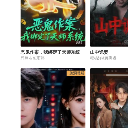
完结
恶鬼作案，我绑定了天师系统
山中诡婴
邱翔＆包雨婷
程杨洋&蒋禹睿
脑洞悬疑