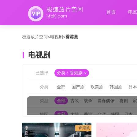
首页
电
极速放片空间
电视剧
香港剧
>
>
电视剧
已选择
分类：香港剧
分类
全部
国产剧
欧美剧
韩国剧
日本
类型
全部
古装
战争
青春偶像
喜剧
家
地区
全部
大陆
香港
台湾
韩国
日本
香港剧
年份
全部
2026
2025
2024
2023
202