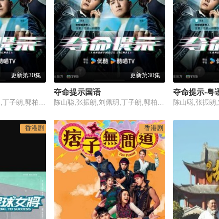
更新第30集
更新第30集
夺命提示国语
夺命提示-粤
陈山聪,张振朗,刘佩玥,丁子朗,郭柏妍,林子善,刘颖镟,张国强
陈山聪,张振朗,刘佩玥,丁子朗,郭柏妍,林子善,刘颖镟,张国强
香港剧
香港剧