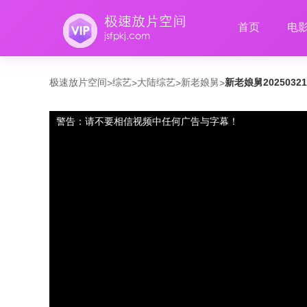
首页
电
极速放片空间
综艺
大陆综艺
新老娘舅
新老娘舅2025032
>
>
>
>
警告：请不要相信视频中任何广告与字幕！