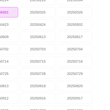
50224
20250228
20250304
50321
20250325
20250326
50423
20250424
20250502
50609
20250613
20250617
50702
20250703
20250704
50714
20250715
20250716
50725
20250728
20250729
50813
20250818
20250820
50912
20250916
20250917