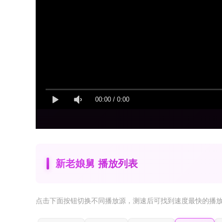
00:00
/
0:00
新老娘舅 播放列表
点击下面按钮
切换不同播放源
，测速后可找到速度最快的播