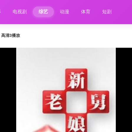
影
电视剧
综艺
动漫
体育
短剧
1 高清3播放