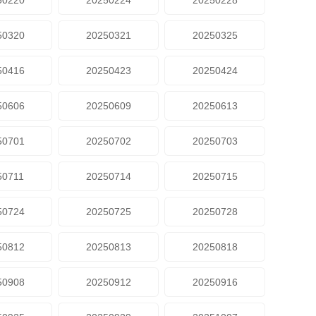
50220
20250224
20250228
50320
20250321
20250325
50416
20250423
20250424
50606
20250609
20250613
50701
20250702
20250703
50711
20250714
20250715
50724
20250725
20250728
50812
20250813
20250818
50908
20250912
20250916