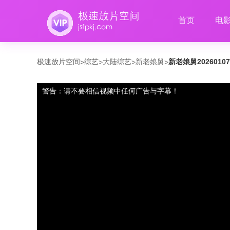
首页
电
极速放片空间
综艺
大陆综艺
新老娘舅
新老娘舅2026010
>
>
>
>
警告：请不要相信视频中任何广告与字幕！