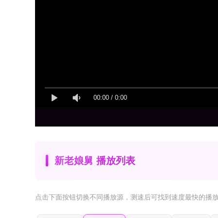
00:00
/
0:00
新老娘舅 播放列表
点击下面按钮
切换不同播放源
，测速后可找到速度最快的播