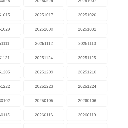
50925
20250929
20251007
51015
20251017
20251020
51029
20251030
20251031
51111
20251112
20251113
51121
20251124
20251125
51205
20251209
20251210
51222
20251223
20251224
60102
20250105
20260106
60115
20260116
20260119