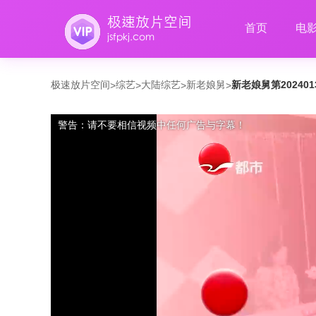
首页
电
极速放片空间
综艺
大陆综艺
新老娘舅
新老娘舅第20240
>
>
>
>
警告：请不要相信视频中任何广告与字幕！