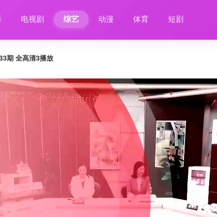
影
电视剧
综艺
动漫
体育
短剧
133期 全高清3播放