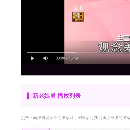
00:00
/
45:49
新老娘舅 播放列表
点击下面按钮
切换不同播放源
，测速后可找到速度最快的播