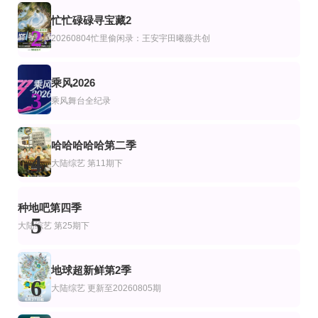
更新至第20260804期
天赐7会员版黄霄雲
更新至02集
忙忙碌碌寻宝藏2
艺
韩综艺
2
户外成长计划
天赐的声音第7季
王子与乞丐2026
20260804忙里偷闲录：王安宇田曦薇共创
朴正洙,徐英浩,朴志晟,金曜汉,申东熙
完结
第1期完结
更新至20260806期离场之后
乘风2026
艺
综艺
陆综艺
3
惊天逆转第二季
驶向她的春天
脱口秀和Ta的朋友们第三季
乘风舞台全纪录
Bronwen Morgan,胖雪人
暂无
已完结
第20260805期黄子弘凡深夜清唱《一点一滴》
第6集 王凯沐的故事
艺
综艺
陆综艺
哈哈哈哈哈第二季
我要瞓斗粤语
一个凑热闹的运营
贵圈见证实录第4季
4
大陆综艺
第11期下
曾比特,陆浩明,糖妹
王凯沐,王格格,申浩男,刘润铭,韩雨彤,曾辉
20260805大神版第3期：密神团飙戏圆谎
第7期
第10集完结
艺
综艺
美综艺
种地吧第四季
密室大逃脱8大神版
街头餐厅战士
家有恶猫第七季
5
大张伟,许凯,周笔畅,彭昱畅,张真源
李连福,金浩允,金民成,郑镐泳,宋勋,洪锡天
阿德里安妮·库瑞,杰克森·盖勒克西
大陆综艺
第25期下
地球超新鲜第2季
6
大陆综艺
更新至20260805期