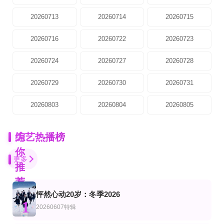
20260713
20260714
20260715
20260716
20260722
20260723
20260724
20260727
20260728
20260729
20260730
20260731
20260803
20260804
20260805
为
综艺热播榜
你
更多
推
荐
怦然心动20岁：冬季2026
第1集
20260731第2期下
第20260629期
1
艺
综艺
陆综艺
20260607特辑
相守相望暨守护哈拉湖行动
圆桌晚晴派
山海续梦
许戈辉,窦文涛,马家辉,周轶君,胡泳,景军
未知