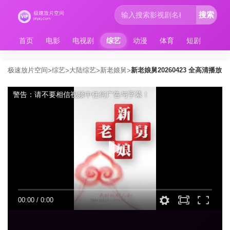
搜索
首页
电影
电视剧
综艺
动漫
体育
短剧
极速放片空间
综艺
大陆综艺
新老娘舅
新老娘舅20260423 全高清播放
>
>
>
>
警告：请不要相信视频中任何广告与字幕！
00:00
/
0:00