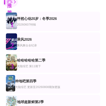
更多
推
荐
怦然心动20岁：冬季2026
更新至第02期
第1期
更新至20260809期
1
艺
综艺
陆综艺
20260607特辑
要不要去吃碗泡面？
足球大小事
忙忙碌碌寻宝藏·双人成行季
金南佶,朱智勋,刘在石
加里·莱因克尔 迈卡·理查兹 阿兰·希勒
杨迪,庞博,武艺,田曦薇,王安宇,黄子弘凡,李维嘉,黄明昊,胡一天,吴昕,孙阳,孙阳 Sun
第04期
HD
更新至20260808期心动嗑糖局
乘风2026
艺
综艺
陆综艺
2
典籍里的湖湘名人第二季
TFBOYS十年之约演唱会
心动双重奏
乘风舞台全纪录
王俊凯,王源,易烊千玺,蓝羽
已完结
更新至02集
第1集
哈哈哈哈哈第二季
艺
综艺
陆综艺
3
我们的辉煌金曲粤语
王子与乞丐2026
相守相望暨守护哈拉湖行动
大陆综艺
第11期下
顾嘉辉,杜丽莎,陈洁灵,叶丽仪,张德兰,关菊英,区瑞强,吕方,容祖儿,张敬轩,郑少秋,汪
朴正洙,徐英浩,朴志晟,金曜汉,申东熙
第7期
第14期
第35集
艺
综艺
种地吧第四季
血战X
Stand Bi Me
囚牢生存战
4
大陆综艺
更新至20260808期加更版
李尚敏,洪榛浩,박지민,곽범,서출구,하승진
瑞提希·德希穆克,法拉·可汗
更新至第1集
更新至第4期
共10期 更新到9期
艺
综艺
韩综艺
地球超新鲜第2季
最终餐桌
Happy Together-不是一个人真好
母胎单身恋爱大作战第二季