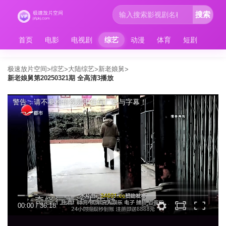
搜索
首页
电影
电视剧
综艺
动漫
体育
短剧
极速放片空间
综艺
大陆综艺
新老娘舅
>
>
>
>
新老娘舅第20250321期 全高清3播放
警告：请不要相信视频中任何广告与字幕！
00:00
/
36:18