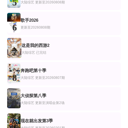
5
大陆综艺
更新至20260808期
李恩智,车正元,姜汉娜,徐仁国
歌手2026
6
更新至20260808期
这是我的西游2
7
大陆综艺
已完结
奔跑吧第十季
8
大陆综艺
更新至20260807期
大侦探第八季
9
大陆综艺
更新至演唱会第2场
现在就出发第3季